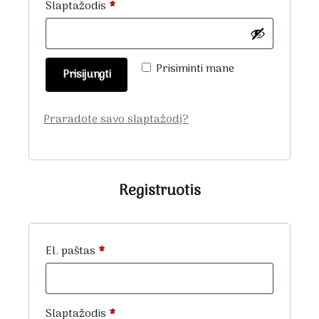
Privalomas
Slaptažodis
*
Prisiminti mane
Prisijungti
Praradote savo slaptažodį?
Registruotis
Privalomas
El. paštas
*
Privalomas
Slaptažodis
*