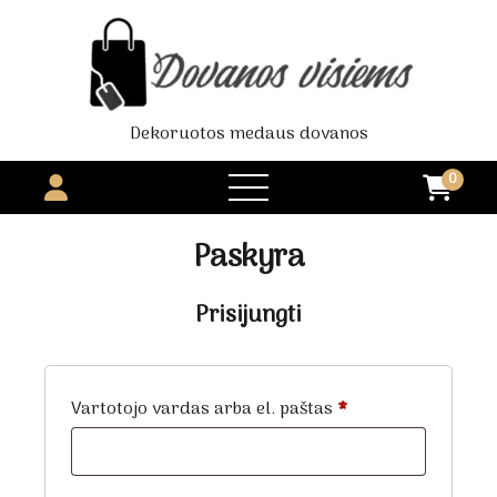
Dekoruotos medaus dovanos
0
open
menu
Paskyra
Prisijungti
Privalomas
Vartotojo vardas arba el. paštas
*