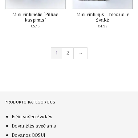
Mini rinkinėlis “Pilkas
Mini rinkinys – medus ir
kaspinas”
žvakė
€
5.15
€
4.99
1
2
→
PRODUKTO KATEGORIJOS
Bičių vaško žvakės
Dovanėlės svečiams
Dovanos BOSUI