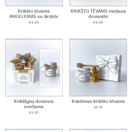
Krikšto tėvams
KRIKŠTO TĖVAMS medaus
ANGELIUKAS su širdele
dovanėlė
€
4.00
€
4.00
Krikštynų dovanos
Kvietimas krikšto tėvams
svečiams
€
5.15
€
3.30