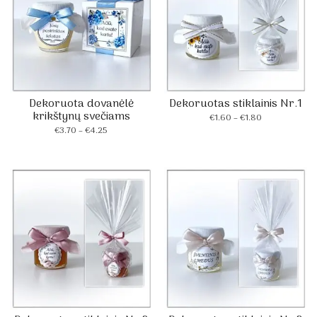
Dekoruota dovanėlė
Dekoruotas stiklainis Nr.1
krikštynų svečiams
Price
€
1.60
–
€
1.80
Price
range:
€
3.70
–
€
4.25
range:
€1.60
€3.70
through
through
€1.80
€4.25