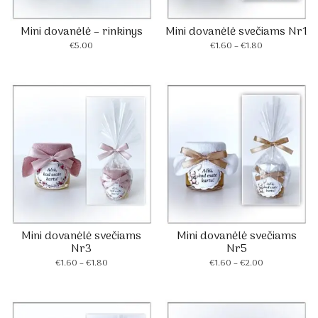
Mini dovanėlė – rinkinys
Mini dovanėlė svečiams Nr1
Price
€
5.00
€
1.60
–
€
1.80
range:
€1.60
through
€1.80
Mini dovanėlė svečiams
Mini dovanėlė svečiams
Nr3
Nr5
Price
Price
€
1.60
–
€
1.80
€
1.60
–
€
2.00
range:
range:
€1.60
€1.60
through
through
€1.80
€2.00