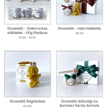
Dovanėlė – Dekoruotas
Dovanėlė – mini rinkinėlis
stiklainis – 60g Medaus
€
5.00
Price
€
1.55
–
€
1.75
range:
€1.55
through
€1.75
Dovanėlė Angeliukas
Dovanėlė dėžutėje su
kortele/ Vardo kortele
€
4.00