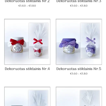
Dekoruotas stiklainis Nr.2
Dekoruotas stiklainis Nr.3
Price
Price
€
1.60
–
€
1.80
€
1.60
–
€
1.80
range:
range:
€1.60
€1.60
through
through
€1.80
€1.80
Dekoruotas stiklainis Nr.4
Dekoruotas stiklainis Nr.5
Price
€
1.60
–
€
1.80
range:
€1.60
through
€1.80