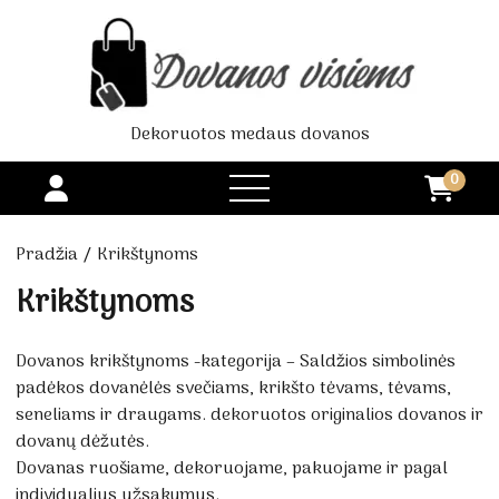
Dekoruotos medaus dovanos
0
open
menu
Pradžia
/ Krikštynoms
Krikštynoms
Dovanos krikštynoms -kategorija – Saldžios simbolinės
padėkos dovanėlės svečiams, krikšto tėvams, tėvams,
seneliams ir draugams. dekoruotos originalios dovanos ir
dovanų dėžutės.
Dovanas ruošiame, dekoruojame, pakuojame ir pagal
individualius užsakymus.