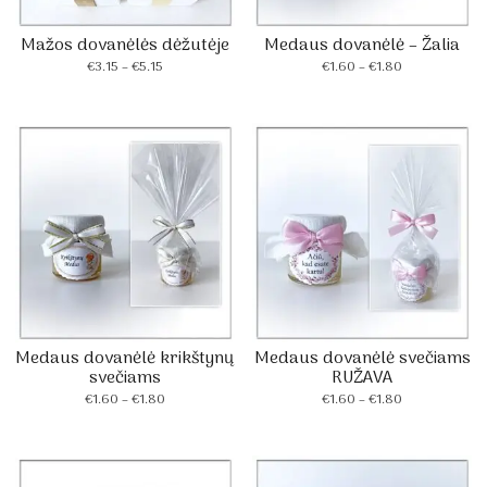
Mažos dovanėlės dėžutėje
Medaus dovanėlė – Žalia
Price
Price
€
3.15
–
€
5.15
€
1.60
–
€
1.80
range:
range:
€3.15
€1.60
through
through
€5.15
€1.80
Medaus dovanėlė krikštynų
Medaus dovanėlė svečiams
svečiams
RUŽAVA
Price
Price
€
1.60
–
€
1.80
€
1.60
–
€
1.80
range:
range:
€1.60
€1.60
through
through
€1.80
€1.80