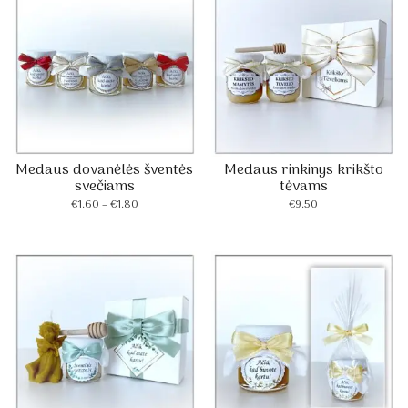
Medaus dovanėlės šventės
Medaus rinkinys krikšto
svečiams
tėvams
Price
€
1.60
–
€
1.80
€
9.50
range:
€1.60
through
€1.80