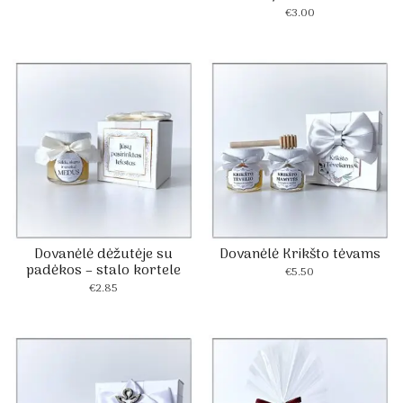
€
3.00
Dovanėlė dėžutėje su
Dovanėlė Krikšto tėvams
padėkos – stalo kortele
€
5.50
€
2.85