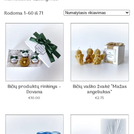
Rodoma 1–60 iš 71
Bičių produktų rinkinys –
Bičių vaško žvakė “Mažas
Dovana
angeliukas”
€
10.00
€
2.75