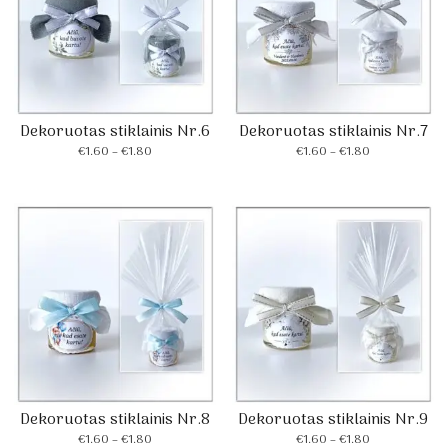
Dekoruotas stiklainis Nr.6
Dekoruotas stiklainis Nr.7
Price
Price
€
1.60
–
€
1.80
€
1.60
–
€
1.80
range:
range:
€1.60
€1.60
through
through
€1.80
€1.80
Dekoruotas stiklainis Nr.8
Dekoruotas stiklainis Nr.9
Price
Price
€
1.60
–
€
1.80
€
1.60
–
€
1.80