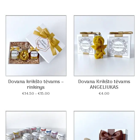
Dovana krikšto tėvams –
Dovana Krikšto tėvams
rinkinys
ANGELIUKAS
Price
€
14.50
–
€
15.00
€
4.00
range:
€14.50
through
€15.00