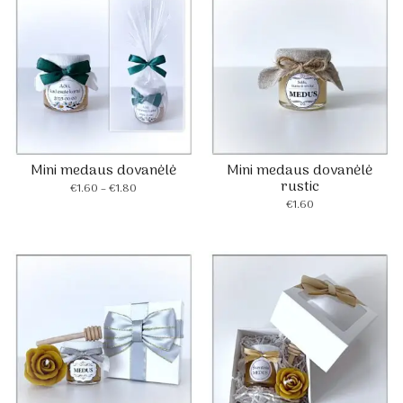
Mini medaus dovanėlė
Mini medaus dovanėlė
rustic
Price
€
1.60
–
€
1.80
range:
€
1.60
€1.60
through
€1.80