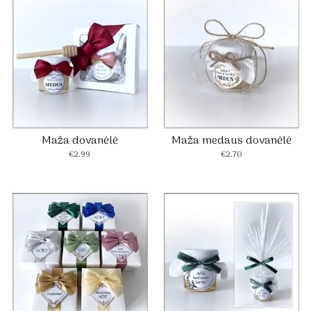
Maža dovanėlė
Maža medaus dovanėlė
€
2.99
€
2.70