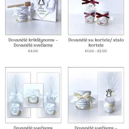
Dovanėlė krikštynoms –
Dovanėlė su kortele/ stalo
Dovanėlė svečiams
kortele
Price
€
4.00
€
1.60
–
€
2.00
range:
€1.60
through
€2.00
Dovanėlė svečiams
Dovanėlė svečiams –