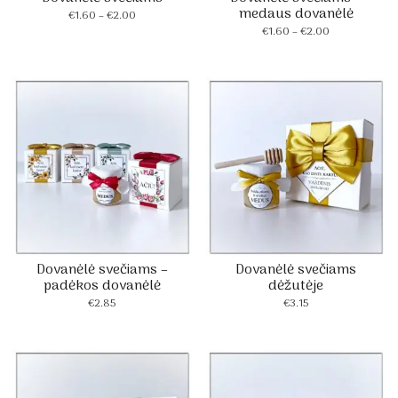
medaus dovanėlė
Price
€
1.60
–
€
2.00
range:
Price
€
1.60
–
€
2.00
€1.60
range:
through
€1.60
€2.00
through
€2.00
Dovanėlė svečiams –
Dovanėlė svečiams
padėkos dovanėlė
dėžutėje
€
2.85
€
3.15