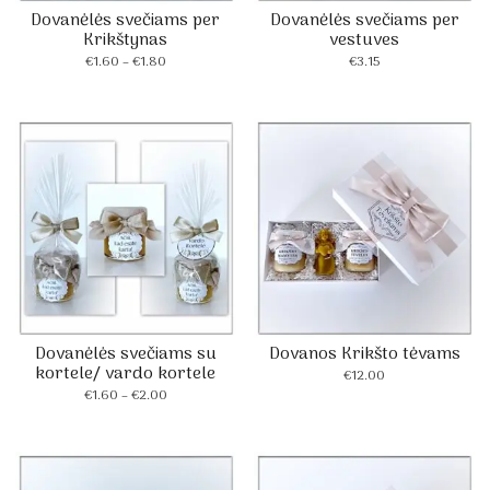
Dovanėlės svečiams per
Dovanėlės svečiams per
Krikštynas
vestuves
Price
€
1.60
–
€
1.80
€
3.15
range:
€1.60
through
€1.80
Dovanėlės svečiams su
Dovanos Krikšto tėvams
kortele/ vardo kortele
€
12.00
Price
€
1.60
–
€
2.00
range:
€1.60
through
€2.00