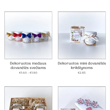
range:
range:
€1.60
€1.60
through
through
€1.80
€1.80
Dekoruotos medaus
Dekoruotos mini dovanėlės
dovanėlės svečiams
krikštynoms
Price
€
1.60
–
€
1.80
€
2.85
range:
€1.60
through
€1.80