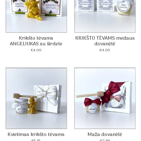
Krikšto tėvams
KRIKŠTO TĖVAMS medaus
ANGELIUKAS su širdele
dovanėlė
€
4.00
€
4.00
Kvietimas krikšto tėvams
Maža dovanėlė
€
5.15
€
2.99