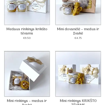
Medaus rinkinys krikšto
Mini dovanėlė – medus ir
tėvams
žvakė
€
9.50
€
4.75
Mini rinkinys – medus ir
Mini rinkinys KRIKŠTO