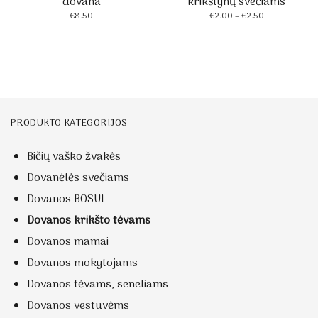
dovana
krikštynų svečiams
Price
€
8.50
€
2.00
–
€
2.50
range:
€2.00
through
€2.50
PRODUKTO KATEGORIJOS
Bičių vaško žvakės
Dovanėlės svečiams
Dovanos BOSUI
Dovanos krikšto tėvams
Dovanos mamai
Dovanos mokytojams
Dovanos tėvams, seneliams
Dovanos vestuvėms