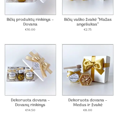
Bičių produktų rinkinys –
Bičių vaško žvakė “Mažas
Dovana
angeliukas”
€
10.00
€
2.75
Dekoruota dovana –
Dekoruota dovana –
Dovanų rinkinys
Medus ir žvakė
€
14.50
€
8.00