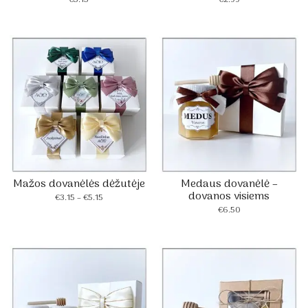
Mažos dovanėlės dėžutėje
Medaus dovanėlė –
dovanos visiems
Price
€
3.15
–
€
5.15
range:
€
6.50
€3.15
through
€5.15