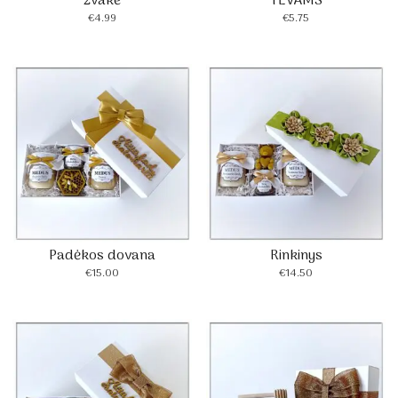
žvakė
TĖVAMS
€
4.99
€
5.75
Padėkos dovana
Rinkinys
€
15.00
€
14.50