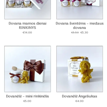
Dovana mamos dienai
Dovana šventėms – medaus
RINKINYS
dovana
Original
Current
€
14.00
€
5.50
€
5.30
price
price
was:
is:
€5.50.
€5.30.
Dovanėlė – mini rinkinėlis
Dovanėlė Angeliukas
€
5.00
€
4.00