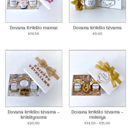
Dovana Krikšto mamai
Dovana krikšto tėvams
€
14.50
€
9.00
Dovana krikšto tėvams –
Dovana krikšto tėvams –
krikštynoms
rinkinys
Price
€
20.00
€
14.50
–
€
15.00
range: