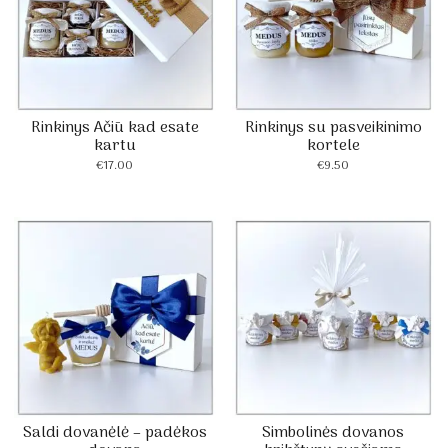
Rinkinys Ačiū kad esate
Rinkinys su pasveikinimo
kartu
kortele
€
17.00
€
9.50
Saldi dovanėlė – padėkos
Simbolinės dovanos