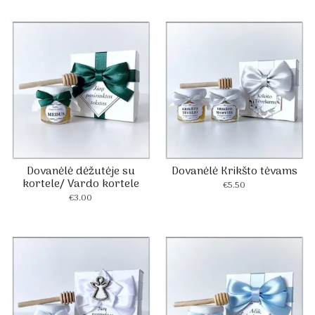
Dovanėlė dėžutėje su
Dovanėlė Krikšto tėvams
kortele/ Vardo kortele
€
5.50
€
3.00