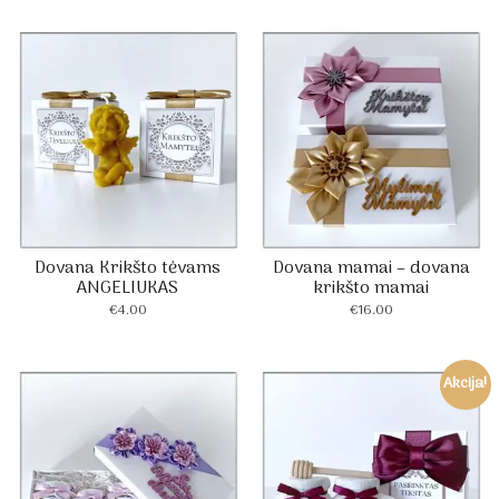
€14.50
through
€15.00
Dovana Krikšto tėvams
Dovana mamai – dovana
ANGELIUKAS
krikšto mamai
€
4.00
€
16.00
Akcija!