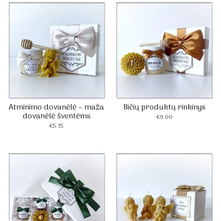
Atminimo dovanėlė – maža
Bičių produktų rinkinys
dovanėlė šventėms
€
9.00
€
5.15