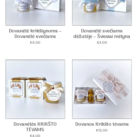
Dovanėlė krikštynoms –
Dovanėlė svečiams
Dovanėlė svečiams
dėžutėje – Šviesiai mėlyna
€
4.00
€
3.00
Dovanėlės KRIKŠTO
Dovanos Krikšto tėvams
TĖVAMS
€
12.00
€
4.00