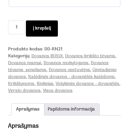
produkto
Į krepšelį
kiekis:
Dovana
-
Produkto kodas:
DD-RN21
rinkinys
Kategorijų:
Dovanos BOSUI
,
Dovanos krikšto tėvams
,
Dovanos mamai
,
Dovanos mokytojams
,
Dovanos
tėvams, seneliams
,
Dovanos vestuvėms
,
Gimtadienio
dovanos
,
Kalėdinės dovanos - dovanėlės kalėdoms
,
Krikštynoms
,
Rinkiniai
,
Velykinės dovanos - dovanėlės
,
Verslo dovanos
,
Visos dovanos
Aprašymas
Papildoma informacija
Aprašymas