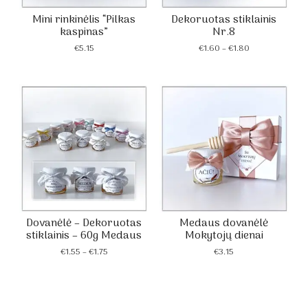
Mini rinkinėlis “Pilkas
Dekoruotas stiklainis
kaspinas”
Nr.8
Price
€
5.15
€
1.60
–
€
1.80
range:
€1.60
through
€1.80
Dovanėlė – Dekoruotas
Medaus dovanėlė
stiklainis – 60g Medaus
Mokytojų dienai
Price
€
1.55
–
€
1.75
€
3.15
range:
€1.55
through
€1.75