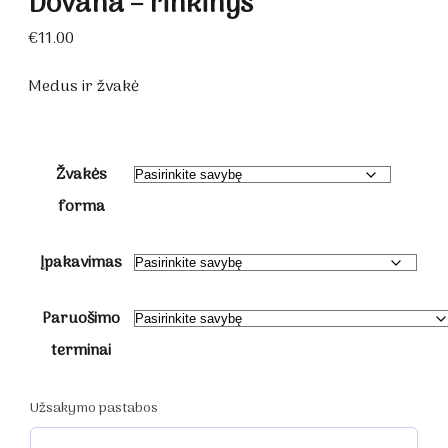
Dovana – rinkinys
€
11.00
Medus ir žvakė
Žvakės
forma
Įpakavimas
Paruošimo
terminai
Užsakymo pastabos