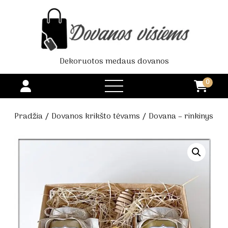
Dekoruotos medaus dovanos
0
open
menu
Pradžia
/
Dovanos krikšto tėvams
/ Dovana – rinkinys