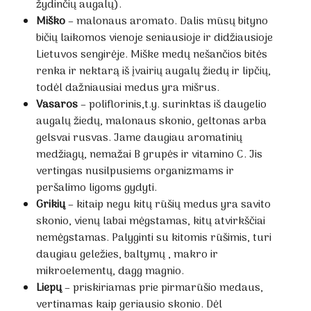
žydinčių augalų).
Miško
– malonaus aromato. Dalis mūsų bityno
bičių laikomos vienoje seniausioje ir didžiausioje
Lietuvos sengirėje. Miške medų nešančios bitės
renka ir nektarą iš įvairių augalų žiedų ir lipčių,
todėl dažniausiai medus yra mišrus.
Vasaros
– poliflorinis,t.y. surinktas iš daugelio
augalų žiedų, malonaus skonio, geltonas arba
gelsvai rusvas. Jame daugiau aromatinių
medžiagų, nemažai B grupės ir vitamino C. Jis
vertingas nusilpusiems organizmams ir
peršalimo ligoms gydyti.
Grikių
– kitaip negu kitų rūšių medus yra savito
skonio, vienų labai mėgstamas, kitų atvirkščiai
nemėgstamas. Palyginti su kitomis rūšimis, turi
daugiau geležies, baltymų , makro ir
mikroelementų, dagg magnio.
Liepų
– priskiriamas prie pirmarūšio medaus,
vertinamas kaip geriausio skonio. Dėl