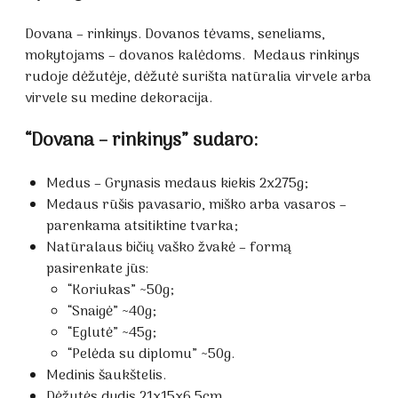
Dovana – rinkinys. Dovanos tėvams, seneliams,
mokytojams – dovanos kalėdoms. Medaus rinkinys
rudoje dėžutėje, dėžutė surišta natūralia virvele arba
virvele su medine dekoracija.
“Dovana – rinkinys” sudaro:
Medus – Grynasis medaus kiekis 2x275g;
Medaus rūšis pavasario, miško arba vasaros –
parenkama atsitiktine tvarka;
Natūralaus bičių vaško žvakė – formą
pasirenkate jūs:
“Koriukas” ~50g;
“Snaigė” ~40g;
“Eglutė” ~45g;
“Pelėda su diplomu” ~50g.
Medinis šaukštelis.
Dėžutės dydis 21x15x6,5cm