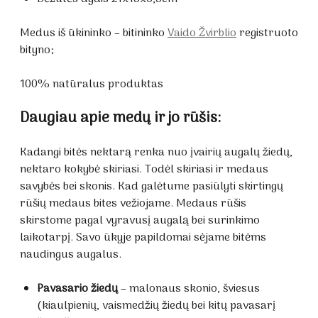
Medus iš ūkininko – bitininko
Vaido Žvirblio
registruoto
bityno;
100% natūralus produktas
Daugiau apie medų ir jo rūšis:
Kadangi bitės nektarą renka nuo įvairių augalų žiedų,
nektaro kokybė skiriasi. Todėl skiriasi ir medaus
savybės bei skonis. Kad galėtume pasiūlyti skirtingų
rūšių medaus bites vežiojame. Medaus rūšis
skirstome pagal vyravusį augalą bei surinkimo
laikotarpį. Savo ūkyje papildomai sėjame bitėms
naudingus augalus.
Pavasario žiedų
– malonaus skonio, šviesus
(kiaulpienių, vaismedžių žiedų bei kitų pavasarį