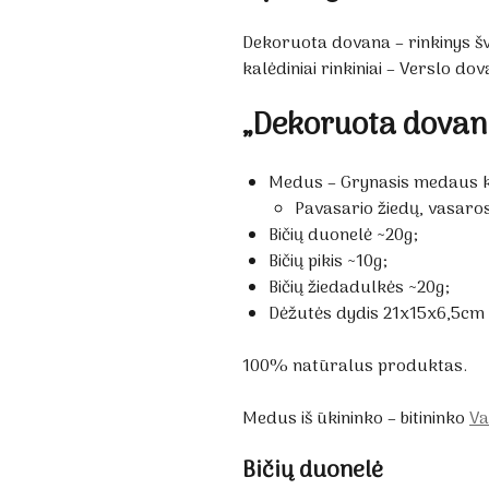
Dekoruota dovana – rinkinys 
kalėdiniai rinkiniai – Verslo d
„Dekoruota dovana
Medus – Grynasis medaus k
Pavasario žiedų, vasaro
Bičių duonelė ~20g;
Bičių pikis ~10g;
Bičių žiedadulkės ~20g;
Dėžutės dydis 21x15x6,5cm
100% natūralus produktas.
Medus iš ūkininko – bitininko
Va
Bičių duonelė