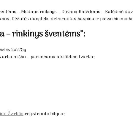
šventėms – Medaus rinkinys – Dovana Kalėdoms – Kalėdinė do
ovanos. Dėžutės dangtelis dekoruotas kaspinu ir pasveikinimo ko
 – rinkinys šventėms“:
iekis 2x275g
s arba miško – parenkama atsitiktine tvarka;
ido Žvirblio
registruoto bityno;