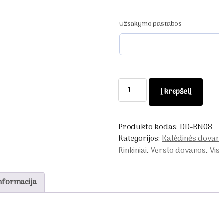
Užsakymo pastabos
produkto
Į krepšelį
kiekis:
Dekoruota
dovana
Produkto kodas:
DD-RN08
-
Kategorijos:
Kalėdinės dova
rinkinys
Rinkiniai
,
Verslo dovanos
,
Vi
šventėms
nformacija