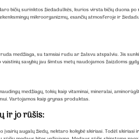
ro bičių surinktos žiedadulkės, kurios virsta bičių duona p
 nekenksmingų mikroorganizmų, esančių atmosferoje ir žied
ai ruda medžiaga, su tamsiai rudu ar žalsvu atspalviu. Jis sunki
vo vaistinių savybių jau šimtus metų naudojamos žaizdoms gydyt
audingų medžiagų, tokių kaip vitaminai, mineralai, aminorūgšty
mui. Vartojamos kaip grynas produktas.
ir jo rūšis:
 įvairių augalų žiedų, nektaro kokybė skiriasi. Todėl skiriasi 
gų rūšių medaus bites vežiojame. Medaus rūšis skirstome paga