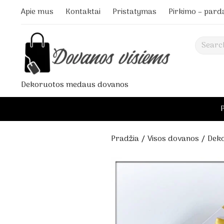
Apie mus
Kontaktai
Pristatymas
Pirkimo – pard
Search
Dekoruotos medaus dovanos
Pradžia
/
Visos dovanos
/ Deko