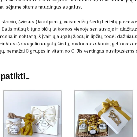
mai sėjame bitėms naudingus augalus.
skonio, šviesus (kiaulpienių, vaismedžių žiedų bei kitų pavasar
lis mūsų bityno bičių laikomos vienoje seniausioje ir didžiaus
enka ir nektarą iš įvairių augalų žiedų ir lipčių, todėl dažnia
 surinktas iš daugelio augalų žiedų, malonaus skonio, geltonas 
, nemažai B grupės ir vitamino C. Jis vertingas nusilpusiem
 patikti…