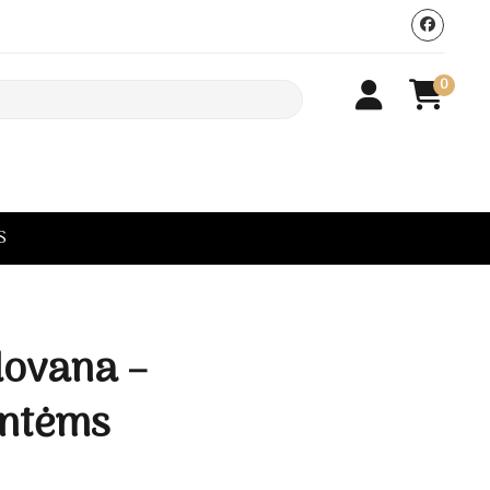
0
S
dovana –
entėms