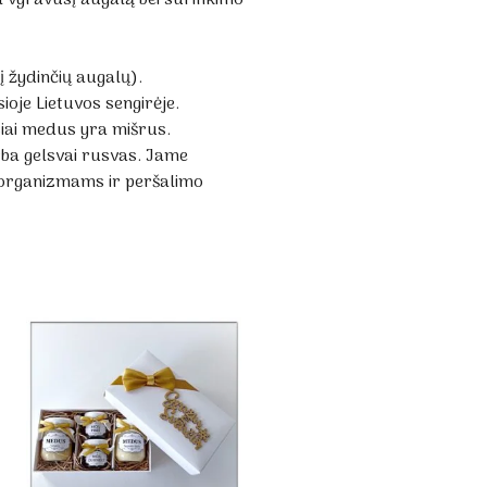
į žydinčių augalų).
ioje Lietuvos sengirėje.
usiai medus yra mišrus.
arba gelsvai rusvas. Jame
s organizmams ir peršalimo