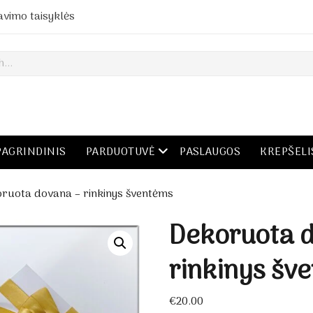
avimo taisyklės
open menu
PAGRINDINIS
PARDUOTUVĖ
PASLAUGOS
KREPŠELI
ruota dovana – rinkinys šventėms
Dekoruota 
rinkinys šv
€
20.00