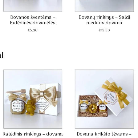
Dovanos šventėms –
Dovanų rinkinys – Saldi
Kalėdinės dovanėlės
medaus dovana
€
5.30
€
19.50
i
Kalėdinis rinkinys – dovana
Dovana krikšto tėvams –