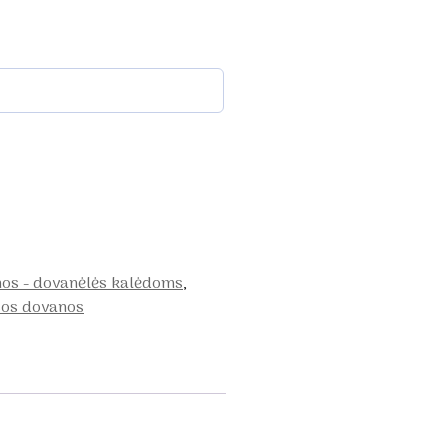
nos - dovanėlės kalėdoms
,
sos dovanos