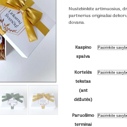
Nustebinkite artimuosius, d
partnerius originaliai deko
dovana.
Kaspino
spalva
Kortelės
tekstas
(ant
dėžutės)
Paruošimo
terminai