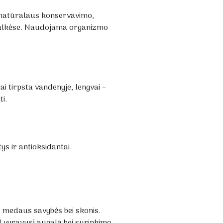
o natūralaus konservavimo,
adulkėse. Naudojama organizmo
ai tirpsta vandenyje, lengvai –
i.
s ir antioksidantai.
ir medaus savybės bei skonis.
l vyravusį augalą bei surinkimo