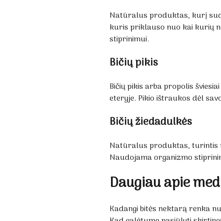
Natūralus produktas, kurį suda
kuris priklauso nuo kai kurių
stiprinimui.
Bičių pikis
Bičių pikis arba propolis šviesi
eteryje. Pikio ištraukos dėl sa
Bičių žiedadulkės
Natūralus produktas, turintis n
Naudojama organizmo stiprini
Daugiau apie medų 
Kadangi bitės nektarą renka nuo
Kad galėtume pasiūlyti skirtin