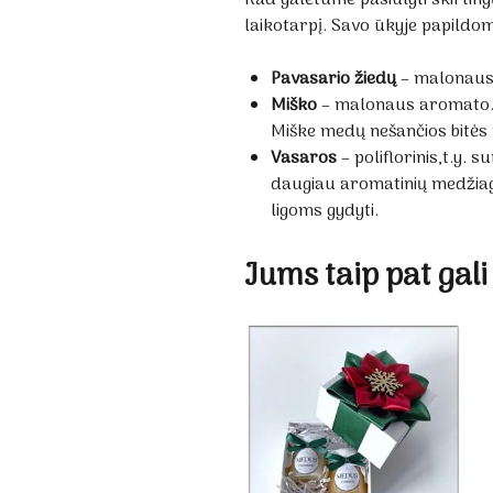
laikotarpį. Savo ūkyje papildo
Pavasario žiedų
– malonaus 
Miško
– malonaus aromato. Da
Miške medų nešančios bitės r
Vasaros
– poliflorinis,t.y.
daugiau aromatinių medžiagų
ligoms gydyti.
Jums taip pat gali