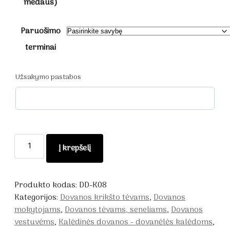
medaus)
Paruošimo
terminai
Užsakymo pastabos
produkto
Į krepšelį
kiekis:
Saldi
dovanėlė
Produkto kodas:
DD-K08
-
Kategorijos:
Dovanos krikšto tėvams
,
Dovanos
padėkos
mokytojams
,
Dovanos tėvams, seneliams
,
Dovanos
dovana
vestuvėms
,
Kalėdinės dovanos - dovanėlės kalėdoms
,