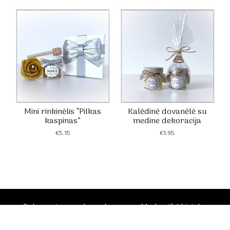
Mini rinkinėlis “Pilkas
Kalėdinė dovanėlė su
kaspinas”
medine dekoracija
€
5.15
€
1.95
Dekoruotos medaus dovanos - Medus iš ūkininko
Scrol
Vaido Žvirblio bityno
to