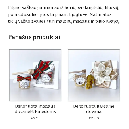
Bityno vaškas gaunamas iš korių bei dangtelių, likusių
po medusukio, juos tirpinant lydytuve. Natūralus
bičių vaško žvakės turi malonų medaus ir pikio kvapą.
Panašūs produktai
Dekoruota medaus
Dekoruota kalėdinė
dovanėlė Kalėdoms
dovana
€
3.15
€
11.00