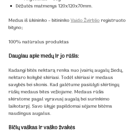
Dėžutės matmenys 120x120x70mm.
Medus iš ūkininko – bitininko
Vaido Žvirblio
registruoto
bityno;
100% natūralus produktas
Daugiau apie medų ir jo rūšis:
Kadangi bitės nektarą renka nuo įvairių augalų žiedų,
nektaro kokybė skiriasi. Todėl skiriasi ir medaus
savybės bei skonis. Kad galėtume pasiūlyti skirtingų
rūšių medaus bites vežiojame. Medaus rūšis
skirstome pagal vyravusį augalą bei surinkimo
laikotarpį. Savo ūkyje papildomai sėjame bitėms
naudingus augalus.
Bičių vaškas ir vaško žvakės