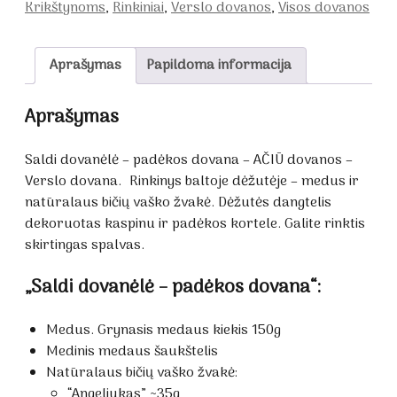
Krikštynoms
,
Rinkiniai
,
Verslo dovanos
,
Visos dovanos
Aprašymas
Papildoma informacija
Aprašymas
Saldi dovanėlė – padėkos dovana – AČIŪ dovanos –
Verslo dovana. Rinkinys baltoje dėžutėje – medus ir
natūralaus bičių vaško žvakė. Dėžutės dangtelis
dekoruotas kaspinu ir padėkos kortele. Galite rinktis
skirtingas spalvas.
„Saldi dovanėlė – padėkos dovana“:
Medus. Grynasis medaus kiekis 150g
Medinis medaus šaukštelis
Natūralaus bičių vaško žvakė:
“Angeliukas” ~35g