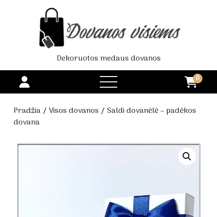
Dekoruotos medaus dovanos
0
open
menu
Pradžia
/
Visos dovanos
/ Saldi dovanėlė – padėkos
dovana