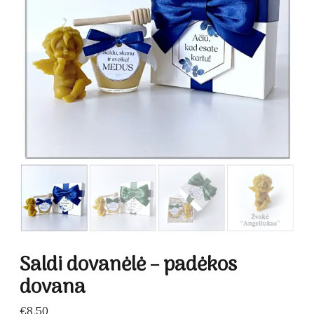
Saldi dovanėlė – padėkos
dovana
€
8.50