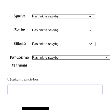
Spalva
Žvakė
Etiketė
Paruošimo
terminai
Užsakymo pastabos
produkto