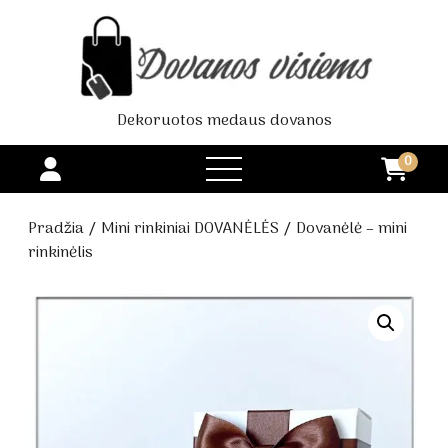
Dekoruotos medaus dovanos
0
open
menu
Pradžia
/
Mini rinkiniai DOVANĖLĖS
/ Dovanėlė – mini
rinkinėlis