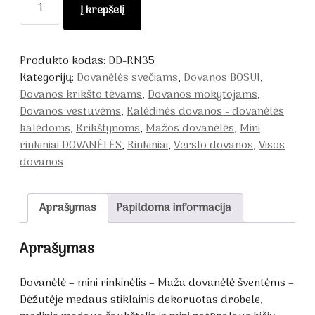
Į krepšelį
kiekis:
Dovanėlė
-
Produkto kodas:
DD-RN35
mini
Kategorijų:
Dovanėlės svečiams
,
Dovanos BOSUI
,
rinkinėlis
Dovanos krikšto tėvams
,
Dovanos mokytojams
,
Dovanos vestuvėms
,
Kalėdinės dovanos - dovanėlės
kalėdoms
,
Krikštynoms
,
Mažos dovanėlės
,
Mini
rinkiniai DOVANĖLĖS
,
Rinkiniai
,
Verslo dovanos
,
Visos
dovanos
Aprašymas
Papildoma informacija
Aprašymas
Dovanėlė – mini rinkinėlis – Maža dovanėlė šventėms –
Dėžutėje medaus stiklainis dekoruotas drobele,