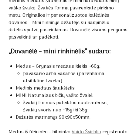
medinis medaus šaukštelis ir mini natūralaus bičių
vaško žvakė. Žvakės formą pasirenkate pirkimo
metu. Originalios ir personalizuotos kalėdinės
dovanos – Mini rinkinys dėžutėje su kaspinėliu –
didelis spalvų pasirinkimas. Dovanėlė visoms progoms
pasveikinti ar padėkoti.
„Dovanėlė – mini rinkinėlis“ sudaro:
Medus – Grynasis medaus kiekis ~60g;
pavasario arba vasaros (parenkama
atsitiktine tvarka)
Medinis medaus šaukštelis
MINI Natūralaus bičių vaško žvakė:
žvakių formos pateiktos nuotraukose,
žvakių svoris nuo ~15g iki 35g;
Dėžutės matmenys 90x90x50mm.
Medus iš ūkininko – bitininko
Vaido Žvirblio
registruoto