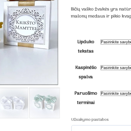
Bičių vaško žvakės yra natū
malonų medaus ir pikio kva
Lipduko
tekstas
Kaspinėlio
spalva
Paruošimo
terminai
Užsakymo pastabos