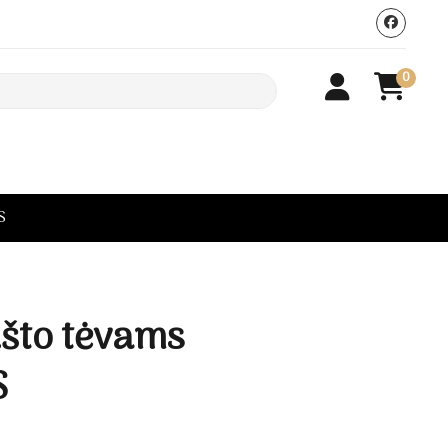
0
S
što tėvams
S