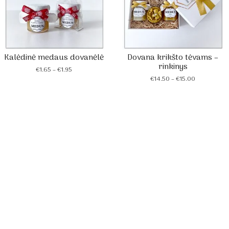
Kalėdinė medaus dovanėlė
Dovana krikšto tėvams –
rinkinys
Price
€
1.65
–
€
1.95
range:
Price
€
14.50
–
€
15.00
€1.65
range:
through
€14.50
€1.95
through
€15.00
oruotos medaus dovanos - Medus iš ūkininko Vaido Žvirblio bi