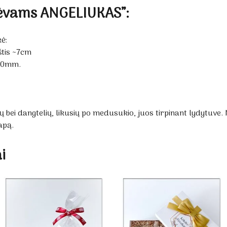
tėvams ANGELIUKAS”:
ė:
štis ~7cm
70mm.
 bei dangtelių, likusių po medusukio, juos tirpinant lydytuve.
apą.
i