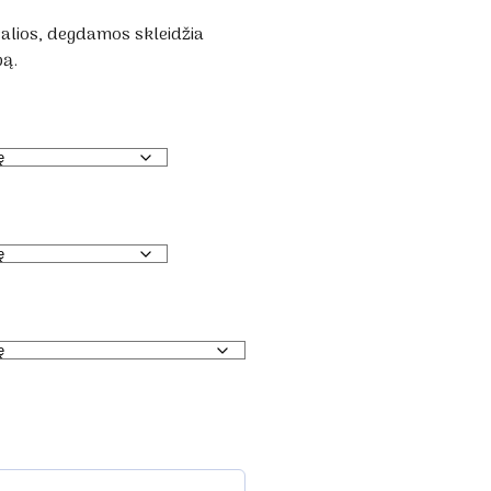
ralios, degdamos skleidžia
pą.