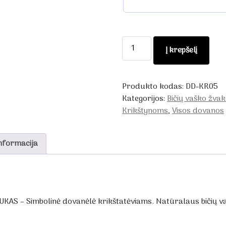
produkto
Į krepšelį
kiekis:
Dovana
Krikšto
Produkto kodas:
DD-KR05
tėvams
Kategorijos:
Bičių vaško žva
ANGELIUKAS
Krikštynoms
,
Visos dovanos
nformacija
KAS – Simbolinė dovanėlė krikštatėviams. Natūralaus bičių 