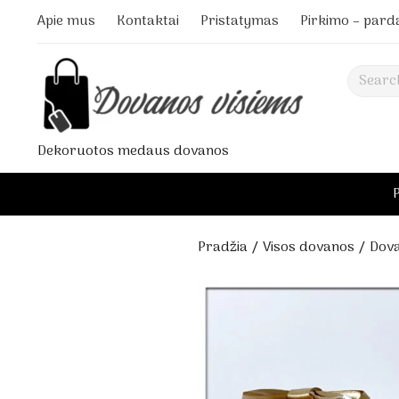
Apie mus
Kontaktai
Pristatymas
Pirkimo – pard
Search
Dekoruotos medaus dovanos
Pradžia
/
Visos dovanos
/ Dova