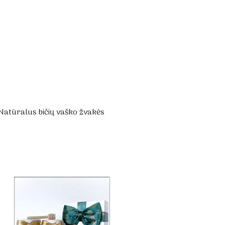
 Natūralus bičių vaško žvakės