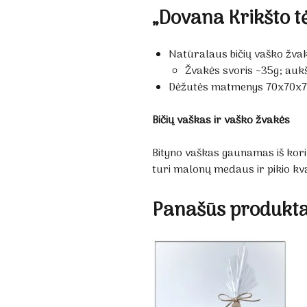
„Dovana Krikšto 
Natūralaus bičių vaško žvak
Žvakės svoris ~35g; auk
Dėžutės matmenys 70x70x
Bičių vaškas ir vaško žvakės
Bityno vaškas gaunamas iš korių
turi malonų medaus ir pikio kv
Panašūs produkta