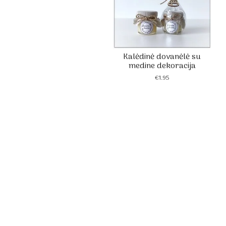
Kalėdinė dovanėlė su
medine dekoracija
€
1.95
Dek