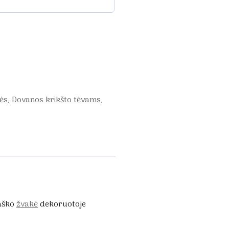
kės
,
Dovanos krikšto tėvams
,
vaško
žvakė
dekoruotoje