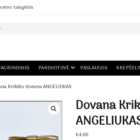
avimo taisyklės
open menu
PAGRINDINIS
PARDUOTUVĖ
PASLAUGOS
KREPŠELI
na Krikšto tėvams ANGELIUKAS
Dovana Krik
ANGELIUKA
€
4.00