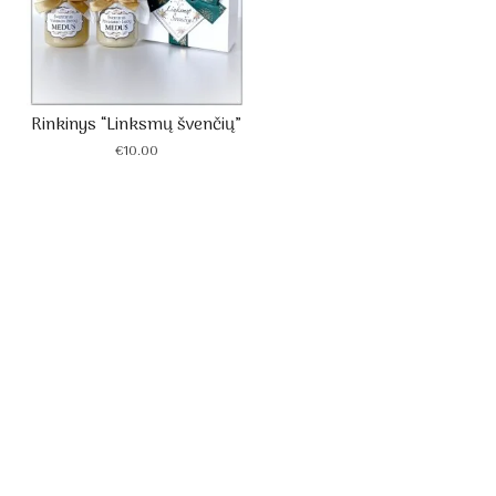
Rinkinys “Linksmų švenčių”
€
10.00
Scrol
to
the
tyno
top