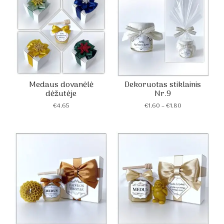
Medaus dovanėlė
Dekoruotas stiklainis
dėžutėje
Nr.9
Price
€
4.65
€
1.60
–
€
1.80
range:
€1.60
through
€1.80