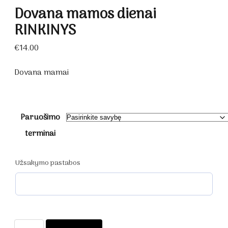
Dovana mamos dienai
RINKINYS
€
14.00
Dovana mamai
Paruošimo
terminai
Užsakymo pastabos
produkto