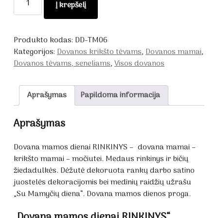
Į krepšelį
kiekis:
Dovana
mamos
Produkto kodas:
DD-TM06
dienai
Kategorijos:
Dovanos krikšto tėvams
,
Dovanos mamai
,
RINKINYS
Dovanos tėvams, seneliams
,
Visos dovanos
Aprašymas
Papildoma informacija
Aprašymas
Dovana mamos dienai RINKINYS – dovana mamai –
krikšto mamai – močiutei. Medaus rinkinys ir bičių
žiedadulkės. Dėžutė dekoruota rankų darbo satino
juostelės dekoracijomis bei medinių raidžių užrašu
„Su Mamyčių diena“. Dovana mamos dienos proga.
„Dovana mamos dienai RINKINYS“