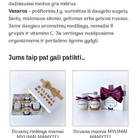
dažniausiai medus yra mišrus.
Vasaros
– poliflorinis,t.y. surinktas iš daugelio augalų
žiedų, malonaus skonio, geltonas arba gelsvai rusvas.
Jame daugiau aromatinių medžiagų, nemažai B
grupės ir vitamino C. Jis vertingas nusilpusiems
organizmams ir peršalimo ligoms gydyti.
Jums taip pat gali patikti…
Dovanų rinkinys mamai
Dovana mamai MYLIMAI
MYLIMAI MAMYTEI
MAMYTEI