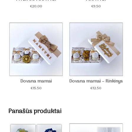
€
20.00
€
9.50
Dovana mamai
Dovana mamai – Rinkinys
€
15.50
€
12.50
Panašūs produktai