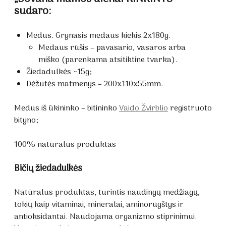
sudaro:
Medus. Grynasis medaus kiekis 2x180g.
Medaus rūšis – pavasario, vasaros arba
miško (parenkama atsitiktine tvarka).
Žiedadulkės ~15g;
Dėžutės matmenys – 200x110x55mm.
Medus iš ūkininko – bitininko
Vaido Žvirblio
registruoto
bityno;
100% natūralus produktas
Bičių žiedadulkės
Natūralus produktas, turintis naudingų medžiagų,
tokių kaip vitaminai, mineralai, aminorūgštys ir
antioksidantai. Naudojama organizmo stiprinimui.