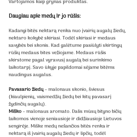
Vartojamos kaip grynas produktas.
Daugiau apie medų ir jo rūšis:
Kadangi bitės nektarą renka nuo įvairių augalų žiedų,
nektaro kokybė skiriasi. Todėl skiriasi ir medaus
savybės bei skonis. Kad galėtume pasiūlyti skirtingų
rūšių medaus bites vežiojame. Medaus rūšis
skirstome pagal vyravusį augalą bei surinkimo
laikotarpį. Savo ūkyje papildomai sėjame bitėms
naudingus augalus.
Pavasario žiedų
– malonaus skonio, šviesus
(kiaulpienių, vaismedžių žiedų bei kitų pavasarį
žydinčių augalų).
Miško
– malonaus aromato. Dalis mūsų bityno bičių
laikomos vienoje seniausioje ir didžiausioje Lietuvos
sengirėje. Miške medų nešančios bitės renka ir
nektarą iš įvairių augalų žiedų ir lipčių, todėl