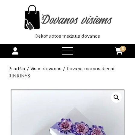
Dekoruotos medaus dovanos
0
open
menu
Pradžia
/
Visos dovanos
/ Dovana mamos dienai
RINKINYS