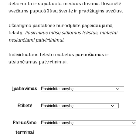
through
dekoruota ir supakuota medaus dovana. Dovanėlė
€1.80
svečiams papuoš Jūsų šventę ir pradžiugins svečius.
Užsakymo pastabose nurodykite pageidaujamą
tekstą.
Pasirinkus mūsų siūlomus tekstus, maketai
nesiunčiami patvirtinimui.
Individualaus teksto maketas paruošiamas ir
atsiunčiamas patvirtinimui.
Įpakavimas
Etiketė
Paruošimo
terminai