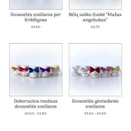
Dovanėlės svečiams per
Bičių vaško žvakė “Mažas
Krikštynas
angeliukas”
€
1.80
€
2.75
Dekoruotos medaus
Dovanėlės gimtadienio
dovanėlės svečiams
svečiams
Price
Price
€
1.60
–
€
1.80
€
1.60
–
€
1.80
range:
range:
€1.60
€1.60
through
through