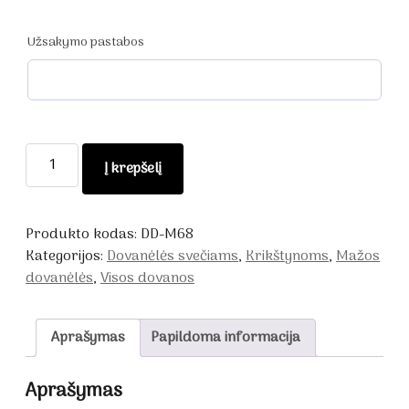
Užsakymo pastabos
produkto
Į krepšelį
kiekis:
Dekoruotas
stiklainis
Produkto kodas:
DD-M68
Nr.8
Kategorijos:
Dovanėlės svečiams
,
Krikštynoms
,
Mažos
dovanėlės
,
Visos dovanos
Aprašymas
Papildoma informacija
Aprašymas