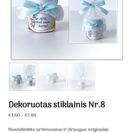
Dekoruotas stiklainis Nr.8
Price
€
1.60
–
€
1.80
range:
€1.60
Nustebinkite artimuosius ir draugus originaliai