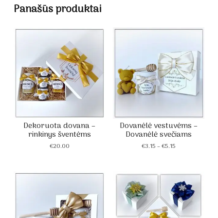
Panašūs produktai
€1.80
€1.80
Dekoruota dovana –
Dovanėlė vestuvėms –
rinkinys šventėms
Dovanėlė svečiams
Price
€
20.00
€
3.15
–
€
5.15
range:
€3.15
through
€5.15