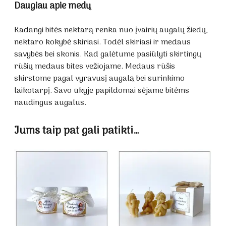
Daugiau apie medų
Kadangi bitės nektarą renka nuo įvairių augalų žiedų,
nektaro kokybė skiriasi. Todėl skiriasi ir medaus
savybės bei skonis. Kad galėtume pasiūlyti skirtingų
rūšių medaus bites vežiojame. Medaus rūšis
skirstome pagal vyravusį augalą bei surinkimo
laikotarpį. Savo ūkyje papildomai sėjame bitėms
naudingus augalus.
Jums taip pat gali patikti…