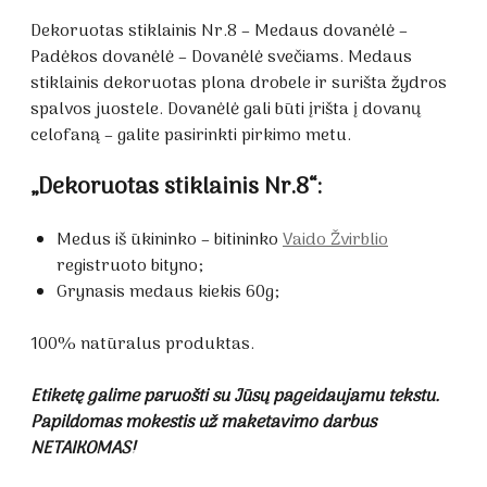
Dekoruotas stiklainis Nr.8 – Medaus dovanėlė –
Padėkos dovanėlė – Dovanėlė svečiams. Medaus
stiklainis dekoruotas plona drobele ir surišta žydros
spalvos juostele. Dovanėlė gali būti įrišta į dovanų
celofaną – galite pasirinkti pirkimo metu.
„Dekoruotas stiklainis Nr.8“:
Medus iš ūkininko – bitininko
Vaido Žvirblio
registruoto bityno;
Grynasis medaus kiekis 60g;
100% natūralus produktas.
Etiketę galime paruošti su Jūsų pageidaujamu tekstu.
Papildomas mokestis už maketavimo darbus
NETAIKOMAS!