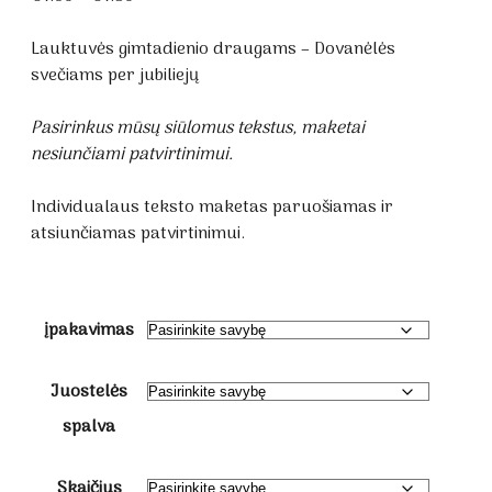
range:
€1.60
Lauktuvės gimtadienio draugams – Dovanėlės
through
svečiams per jubiliejų
€1.80
Pasirinkus mūsų siūlomus tekstus, maketai
nesiunčiami patvirtinimui.
Individualaus teksto maketas paruošiamas ir
atsiunčiamas patvirtinimui.
įpakavimas
Juostelės
spalva
Skaičius