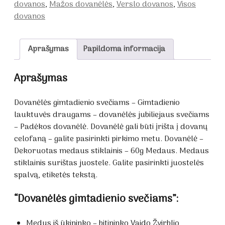
dovanos
,
Mažos dovanėlės
,
Verslo dovanos
,
Visos
dovanos
Aprašymas
Papildoma informacija
Aprašymas
Dovanėlės gimtadienio svečiams – Gimtadienio
lauktuvės draugams – dovanėlės jubiliejaus svečiams
– Padėkos dovanėlė. Dovanėlė gali būti įrišta į dovanų
celofaną – galite pasirinkti pirkimo metu. Dovanėlė –
Dekoruotas medaus stiklainis – 60g Medaus. Medaus
stiklainis surištas juostele. Galite pasirinkti juostelės
spalvą, etiketės tekstą.
“Dovanėlės gimtadienio svečiams”:
Medus iš ūkininko – bitininko Vaido Žvirblio