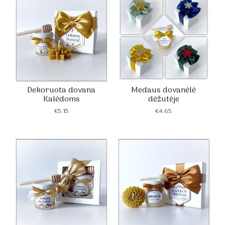
Dekoruota dovana
Medaus dovanėlė
Kalėdoms
dėžutėje
€
5.15
€
4.65