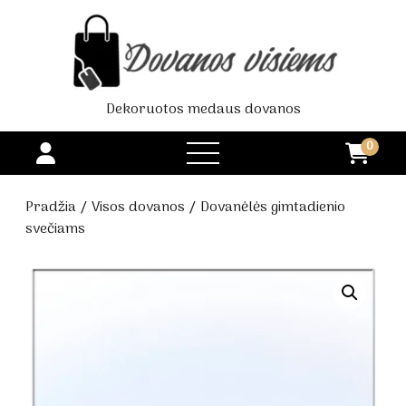
Dekoruotos medaus dovanos
0
open
menu
Pradžia
/
Visos dovanos
/ Dovanėlės gimtadienio
svečiams