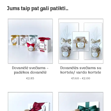
Jums taip pat gali patikti…
Dovanėlė svečiams –
Dovanėlės svečiams su
padėkos dovanėlė
kortele/ vardo kortele
Price
€
2.85
€
1.60
–
€
2.00
range:
€1.60
through
€2.00