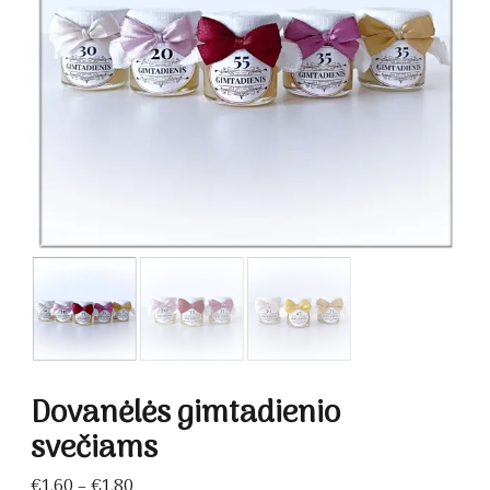
Dovanėlės gimtadienio
svečiams
Price
€
1.60
–
€
1.80