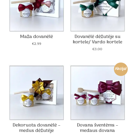
Maža dovanėlė
Dovanėlė dėžutėje su
kortele/ Vardo kortele
€
2.99
€
3.00
Akcija!
Dekoruota dovanėlė –
Dovana šventėms –
medus dėžutėje
medaus dovana