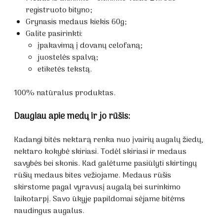
registruoto bityno;
Grynasis medaus kiekis 60g;
Galite pasirinkti:
įpakavimą į dovanų celofaną;
juostelės spalvą;
etiketės tekstą.
100% natūralus produktas.
Daugiau apie medų ir jo rūšis:
Kadangi bitės nektarą renka nuo įvairių augalų žiedų,
nektaro kokybė skiriasi. Todėl skiriasi ir medaus
savybės bei skonis. Kad galėtume pasiūlyti skirtingų
rūšių medaus bites vežiojame. Medaus rūšis
skirstome pagal vyravusį augalą bei surinkimo
laikotarpį. Savo ūkyje papildomai sėjame bitėms
naudingus augalus.