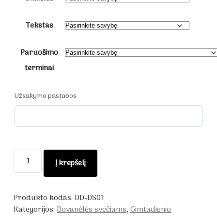
Tekstas
Paruošimo
terminai
Užsakymo pastabos
produkto
Į krepšelį
kiekis:
Dovanėlės
gimtadienio
Produkto kodas:
DD-DS01
svečiams
Kategorijos:
Dovanėlės svečiams
,
Gimtadienio