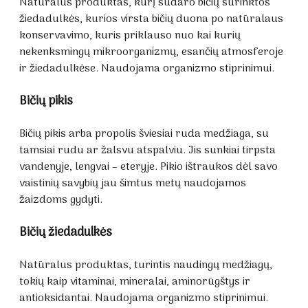
Natūralus produktas, kurį sudaro bičių surinktos
žiedadulkės, kurios virsta bičių duona po natūralaus
konservavimo, kuris priklauso nuo kai kurių
nekenksmingų mikroorganizmų, esančių atmosferoje
ir žiedadulkėse. Naudojama organizmo stiprinimui.
Bičių pikis
Bičių pikis arba propolis šviesiai ruda medžiaga, su
tamsiai rudu ar žalsvu atspalviu. Jis sunkiai tirpsta
vandenyje, lengvai – eteryje. Pikio ištraukos dėl savo
vaistinių savybių jau šimtus metų naudojamos
žaizdoms gydyti.
Bičių žiedadulkės
Natūralus produktas, turintis naudingų medžiagų,
tokių kaip vitaminai, mineralai, aminorūgštys ir
antioksidantai. Naudojama organizmo stiprinimui.