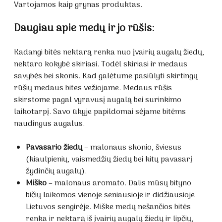
Vartojamos kaip grynas produktas.
Daugiau apie medų ir jo rūšis:
Kadangi bitės nektarą renka nuo įvairių augalų žiedų,
nektaro kokybė skiriasi. Todėl skiriasi ir medaus
savybės bei skonis. Kad galėtume pasiūlyti skirtingų
rūšių medaus bites vežiojame. Medaus rūšis
skirstome pagal vyravusį augalą bei surinkimo
laikotarpį. Savo ūkyje papildomai sėjame bitėms
naudingus augalus.
Pavasario žiedų
– malonaus skonio, šviesus
(kiaulpienių, vaismedžių žiedų bei kitų pavasarį
žydinčių augalų).
Miško
– malonaus aromato. Dalis mūsų bityno
bičių laikomos vienoje seniausioje ir didžiausioje
Lietuvos sengirėje. Miške medų nešančios bitės
renka ir nektarą iš įvairių augalų žiedų ir lipčių,