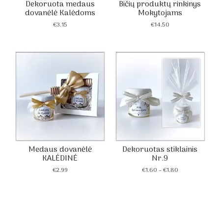
Dekoruota medaus
Bičių produktų rinkinys
dovanėlė Kalėdoms
Mokytojams
€
3.15
€
14.50
Medaus dovanėlė
Dekoruotas stiklainis
KALĖDINĖ
Nr.9
Price
€
2.99
€
1.60
–
€
1.80
range:
€1.60
through
€1.80