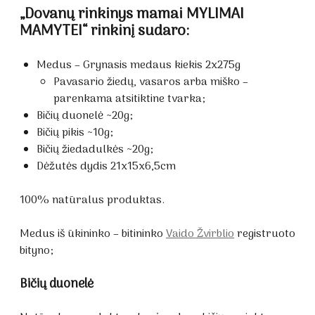
„Dovanų rinkinys mamai MYLIMAI
MAMYTEI“ rinkinį sudaro:
Medus – Grynasis medaus kiekis 2x275g
Pavasario žiedų, vasaros arba miško –
parenkama atsitiktine tvarka;
Bičių duonelė ~20g;
Bičių pikis ~10g;
Bičių žiedadulkės ~20g;
Dėžutės dydis 21x15x6,5cm
100% natūralus produktas.
Medus iš ūkininko – bitininko
Vaido Žvirblio
registruoto
bityno;
Bičių duonelė