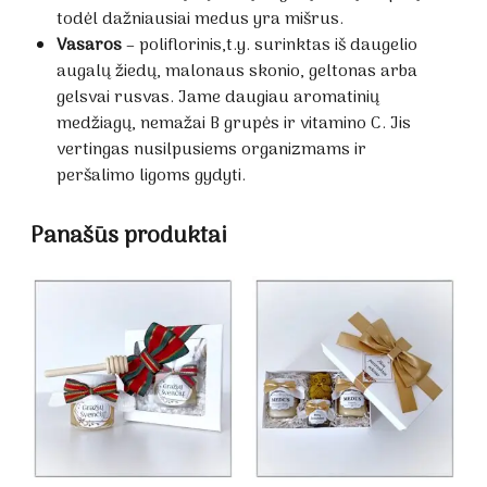
todėl dažniausiai medus yra mišrus.
Vasaros
– poliflorinis,t.y. surinktas iš daugelio
augalų žiedų, malonaus skonio, geltonas arba
gelsvai rusvas. Jame daugiau aromatinių
medžiagų, nemažai B grupės ir vitamino C. Jis
vertingas nusilpusiems organizmams ir
peršalimo ligoms gydyti.
Panašūs produktai