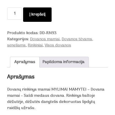
produkto
Į krepšelį
kiekis:
Dovanų
rinkinys
Produkto kodas:
DD-RN93
mamai
Kategorijos:
Dovanos mamai
,
Dovanos tėvams,
MYLIMAI
seneliams
,
Rinkiniai
,
Visos dovanos
MAMYTEI
Aprašymas
Papildoma informacija
Aprašymas
Dovanų rinkinys mamai MYLIMAI MAMYTEI – Dovana
mamai – Saldi medaus dovana. Rinkinys baltoje
dėžutėje, dėžutės dangtelis dekoruotas lipdytų
raidžių užrašu.