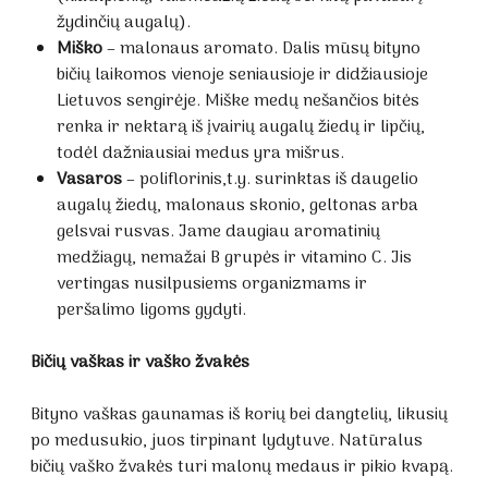
žydinčių augalų).
Miško
– malonaus aromato. Dalis mūsų bityno
bičių laikomos vienoje seniausioje ir didžiausioje
Lietuvos sengirėje. Miške medų nešančios bitės
renka ir nektarą iš įvairių augalų žiedų ir lipčių,
todėl dažniausiai medus yra mišrus.
Vasaros
– poliflorinis,t.y. surinktas iš daugelio
augalų žiedų, malonaus skonio, geltonas arba
gelsvai rusvas. Jame daugiau aromatinių
medžiagų, nemažai B grupės ir vitamino C. Jis
vertingas nusilpusiems organizmams ir
peršalimo ligoms gydyti.
Bičių vaškas ir vaško žvakės
Bityno vaškas gaunamas iš korių bei dangtelių, likusių
po medusukio, juos tirpinant lydytuve. Natūralus
bičių vaško žvakės turi malonų medaus ir pikio kvapą.