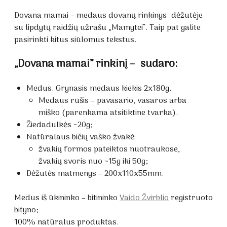
Dovana mamai – medaus dovanų rinkinys dėžutėje
su lipdytų raidžių užrašu „Mamytei“. Taip pat galite
pasirinkti kitus siūlomus tekstus.
„Dovana mamai” rinkinį – sudaro:
Medus. Grynasis medaus kiekis 2x180g.
Medaus rūšis – pavasario, vasaros arba
miško (parenkama atsitiktine tvarka).
Žiedadulkės ~20g;
Natūralaus bičių vaško žvakė:
žvakių formos pateiktos nuotraukose,
žvakių svoris nuo ~15g iki 50g;
Dėžutės matmenys – 200x110x55mm.
Medus iš ūkininko – bitininko
Vaido Žvirblio
registruoto
bityno;
100% natūralus produktas.