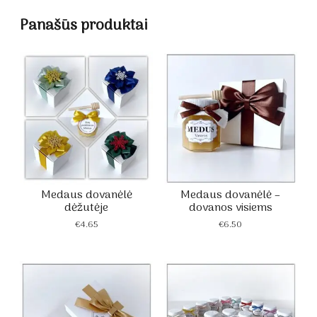
Panašūs produktai
Medaus dovanėlė
Medaus dovanėlė –
dėžutėje
dovanos visiems
€
4.65
€
6.50