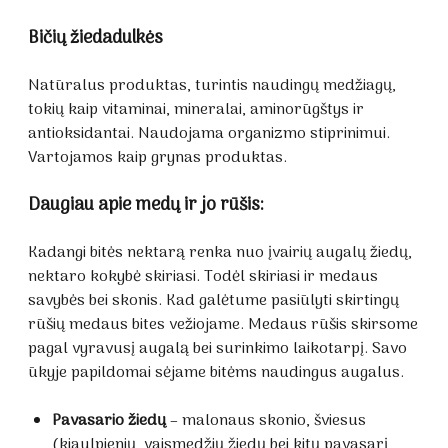
Bičių žiedadulkės
Natūralus produktas, turintis naudingų medžiagų,
tokių kaip vitaminai, mineralai, aminorūgštys ir
antioksidantai. Naudojama organizmo stiprinimui.
Vartojamos kaip grynas produktas.
Daugiau apie medų ir jo rūšis:
Kadangi bitės nektarą renka nuo įvairių augalų žiedų,
nektaro kokybė skiriasi. Todėl skiriasi ir medaus
savybės bei skonis. Kad galėtume pasiūlyti skirtingų
rūšių medaus bites vežiojame. Medaus rūšis skirsome
pagal vyravusį augalą bei surinkimo laikotarpį. Savo
ūkyje papildomai sėjame bitėms naudingus augalus.
Pavasario žiedų
– malonaus skonio, šviesus
(kiaulpienių, vaismedžių žiedų bei kitų pavasarį