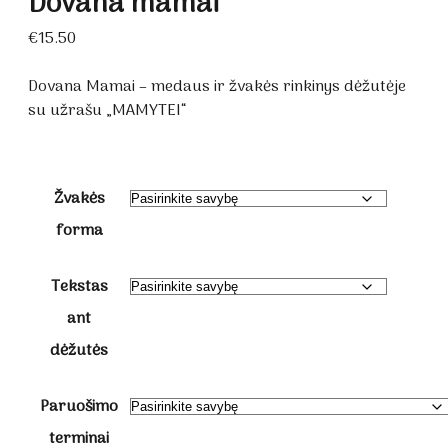
Dovana mamai
€
15.50
Dovana Mamai – medaus ir žvakės rinkinys dėžutėje
su užrašu „MAMYTEI“
Žvakės
forma
Tekstas
ant
dėžutės
Paruošimo
terminai