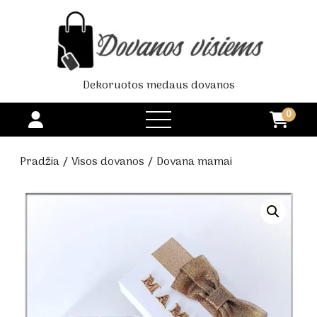
Dekoruotos medaus dovanos
0
open
menu
Pradžia
/
Visos dovanos
/ Dovana mamai