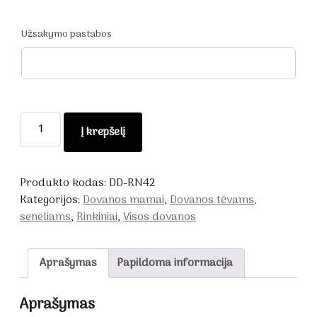
Užsakymo pastabos
produkto
Į krepšelį
kiekis:
Dovana
mamai
Produkto kodas:
DD-RN42
Kategorijos:
Dovanos mamai
,
Dovanos tėvams,
seneliams
,
Rinkiniai
,
Visos dovanos
Aprašymas
Papildoma informacija
Aprašymas