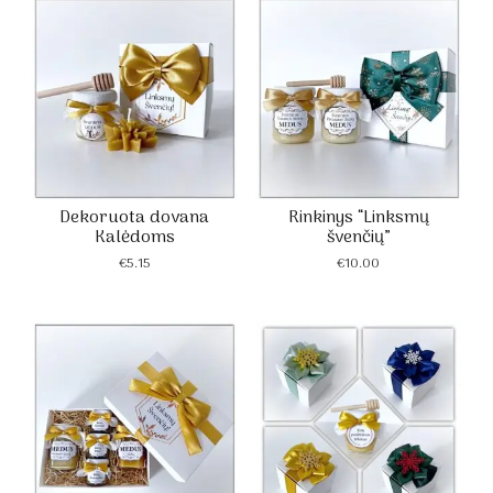
Dekoruota dovana
Rinkinys “Linksmų
Kalėdoms
švenčių”
€
5.15
€
10.00