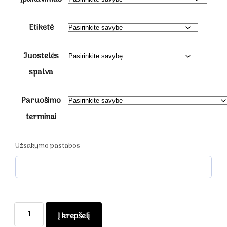
Etiketė
Juostelės
spalva
Paruošimo
terminai
Užsakymo pastabos
produkto
Į krepšelį
kiekis: