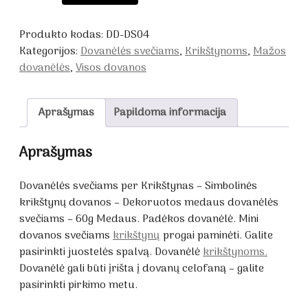
Dovanėlės
svečiams
Produkto kodas:
DD-DS04
per
Kategorijos:
Dovanėlės svečiams
,
Krikštynoms
,
Mažos
Krikštynas
dovanėlės
,
Visos dovanos
Aprašymas
Papildoma informacija
Aprašymas
Dovanėlės svečiams per Krikštynas – Simbolinės
krikštynų dovanos – Dekoruotos medaus dovanėlės
svečiams – 60g Medaus. Padėkos dovanėlė. Mini
dovanos svečiams
krikštynų
progai paminėti. Galite
pasirinkti juostelės spalvą. Dovanėlė
krikštynoms.
Dovanėlė gali būti įrišta į dovanų celofaną – galite
pasirinkti pirkimo metu.