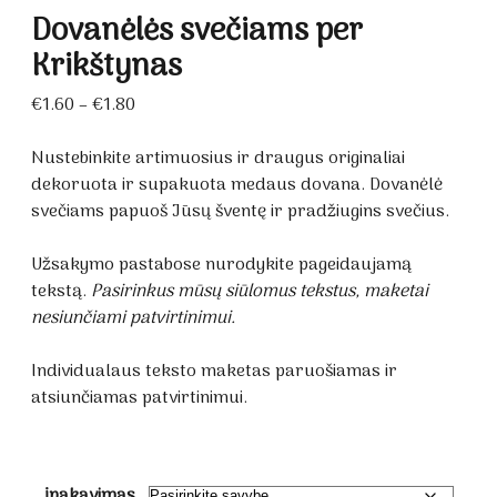
Dovanėlės svečiams per
Krikštynas
Price
€
1.60
–
€
1.80
range:
€1.60
Nustebinkite artimuosius ir draugus originaliai
through
dekoruota ir supakuota medaus dovana. Dovanėlė
€1.80
svečiams papuoš Jūsų šventę ir pradžiugins svečius.
Užsakymo pastabose nurodykite pageidaujamą
tekstą.
Pasirinkus mūsų siūlomus tekstus, maketai
nesiunčiami patvirtinimui.
Individualaus teksto maketas paruošiamas ir
atsiunčiamas patvirtinimui.
įpakavimas