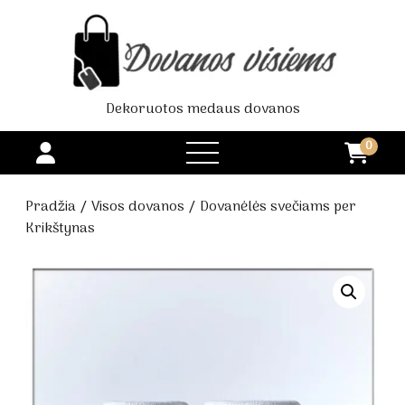
Dekoruotos medaus dovanos
0
open
menu
Pradžia
/
Visos dovanos
/ Dovanėlės svečiams per
Krikštynas