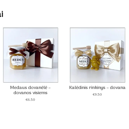
i
Medaus dovanėlė –
Kalėdinis rinkinys – dovana
dovanos visiems
€
9.50
€
6.50