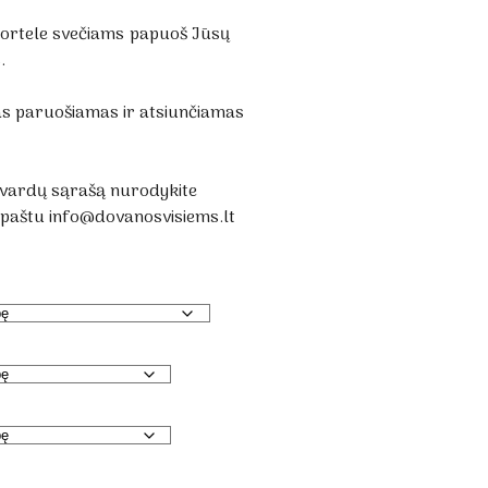
kortele svečiams papuoš Jūsų
.
as paruošiamas ir atsiunčiamas
 vardų sąrašą nurodykite
l.paštu info@dovanosvisiems.lt