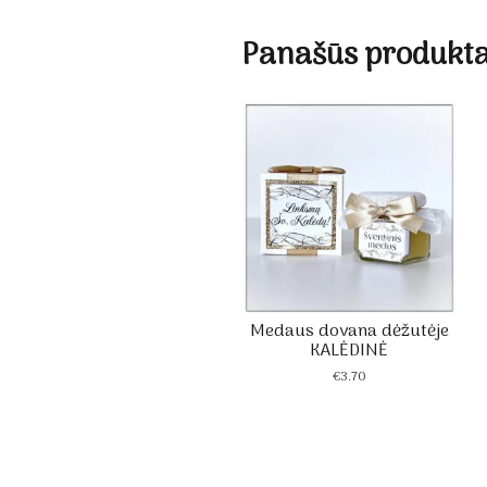
Panašūs produkta
Medaus dovana dėžutėje
KALĖDINĖ
€
3.70