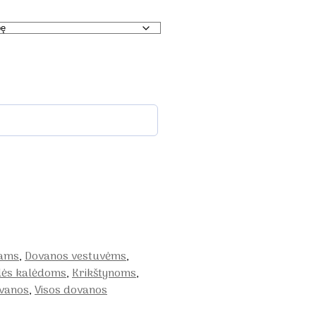
iams
,
Dovanos vestuvėms
,
lės kalėdoms
,
Krikštynoms
,
ovanos
,
Visos dovanos