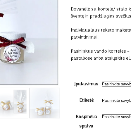
range:
€1.60
Dovanėlė su kortele/ stalo 
through
šventę ir pradžiugins svečius
€2.00
Individualaus teksto maket
patvirtinimui.
Pasirinkus vardo korteles –
pastabose arba atsiųskite e
Įpakavimas
Etiketė
Kaspinėlio
spalva