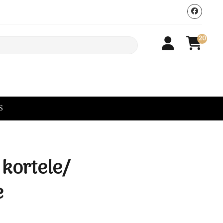
20
S
 kortele/
e