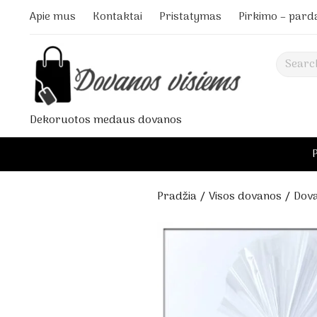
Apie mus
Kontaktai
Pristatymas
Pirkimo – pard
Search
Dekoruotos medaus dovanos
Pradžia
/
Visos dovanos
/ Dova