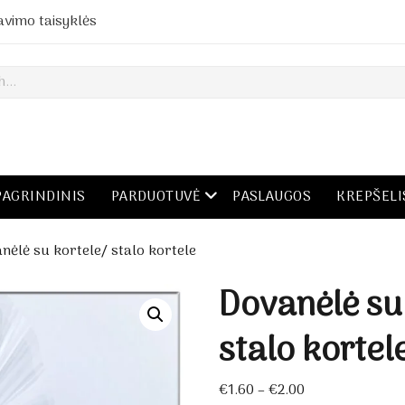
avimo taisyklės
open menu
PAGRINDINIS
PARDUOTUVĖ
PASLAUGOS
KREPŠELI
nėlė su kortele/ stalo kortele
Dovanėlė su
stalo kortel
Price
€
1.60
–
€
2.00