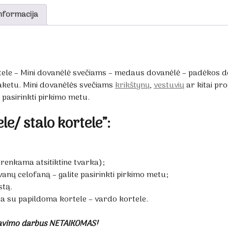
nformacija
tele – Mini dovanėlė svečiams – medaus dovanėlė – padėkos do
aketu. Mini dovanėlės svečiams
krikštynų
,
vestuvių
ar kitai pro
e pasirinkti pirkimo metu.
le/ stalo kortele”:
:
renkama atsitiktine tvarka);
ovanų celofaną – galite pasirinkti pirkimo metu;
stą.
a su papildoma kortele – vardo kortele.
avimo darbus NETAIKOMAS!