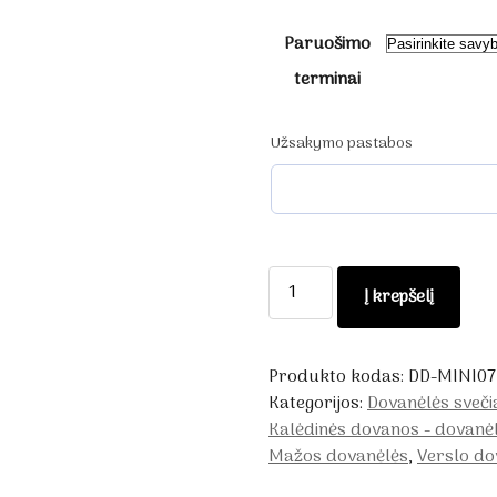
Paruošimo
terminai
Užsakymo pastabos
produkto
Į krepšelį
kiekis:
Dovanėlė
su
Produkto kodas:
DD-MINI07
kortele/
Kategorijos:
Dovanėlės sveč
stalo
Kalėdinės dovanos - dovanė
kortele
Mažos dovanėlės
,
Verslo d