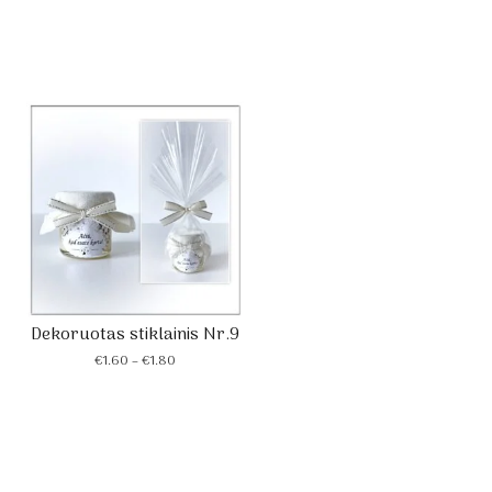
Dekoruotas stiklainis Nr.9
Price
€
1.60
–
€
1.80
range:
€1.60
through
€1.80