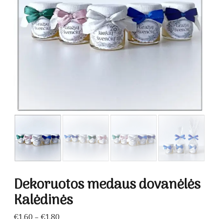
Dekoruotos medaus dovanėlės
Kalėdinės
Price
€
1.60
–
€
1.80