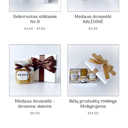
Dekoruotas stiklainis
Medaus dovanėlė
Nr.8
KALĖDINĖ
Price
€
1.60
–
€
1.80
€
2.99
range:
€1.60
through
€1.80
Medaus dovanėlė –
Bičių produktų rinkinys
dovanos visiems
Mokytojams
€
6.50
€
14.50