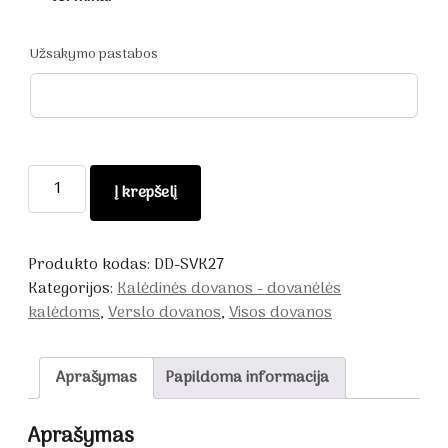
Užsakymo pastabos
produkto
Į krepšelį
kiekis:
Dekoruotos
medaus
Produkto kodas:
DD-SVK27
dovanėlės
Kategorijos:
Kalėdinės dovanos - dovanėlės
Kalėdinės
kalėdoms
,
Verslo dovanos
,
Visos dovanos
Aprašymas
Papildoma informacija
Aprašymas