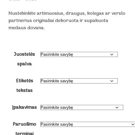
range:
€1.60
Nustebinkite artimuosius, draugus, kolegas ar verslo
through
partnerius originaliai dekoruota ir supakuota
€1.80
medaus dovana.
Juostelės
spalva
Etiketės
tekstas
Įpakavimas
Paruošimo
terminai