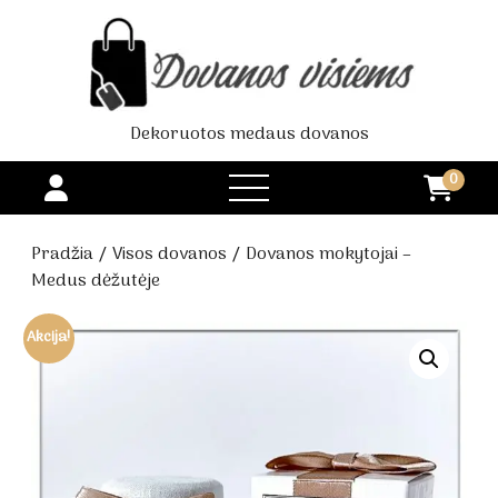
Dekoruotos medaus dovanos
0
open
menu
Pradžia
/
Visos dovanos
/ Dovanos mokytojai –
Medus dėžutėje
Akcija!