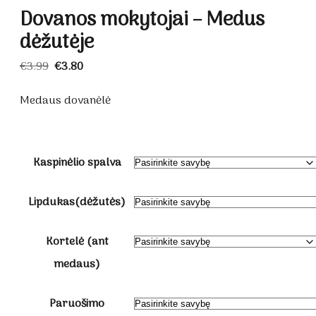
Dovanos mokytojai – Medus
dėžutėje
Original
Current
€
3.99
€
3.80
price
price
was:
is:
Medaus dovanėlė
€3.99.
€3.80.
Kaspinėlio spalva
Lipdukas(dėžutės)
Kortelė (ant
medaus)
Paruošimo