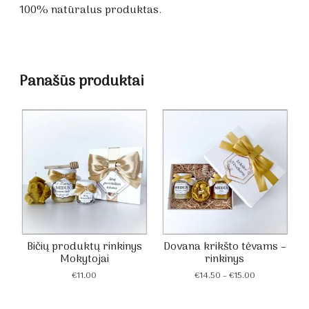
100% natūralus produktas.
Panašūs produktai
Bičių produktų rinkinys
Dovana krikšto tėvams –
Mokytojai
rinkinys
Price
€
11.00
€
14.50
–
€
15.00
range:
€14.50