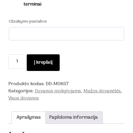
terminai
Užsakymo pastabos
produkto
Į krepšelį
kiekis:
Dovanos
mokytojai
Produkto kodas:
DD-MOK07
-
Kategorijos:
Dovanos mokytojams
,
Mažos dovanėlės
,
Medus
Visos dovanos
dėžutėje
Aprašymas
Papildoma informacija