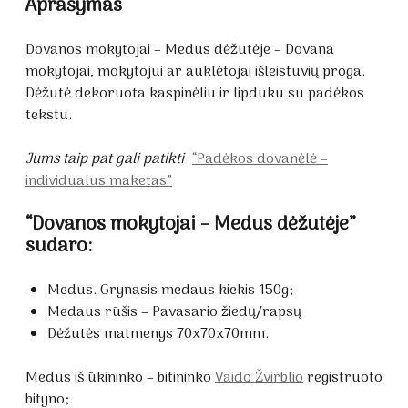
Aprašymas
Dovanos mokytojai – Medus dėžutėje – Dovana
mokytojai, mokytojui ar auklėtojai išleistuvių proga.
Dėžutė dekoruota kaspinėliu ir lipduku su padėkos
tekstu.
Jums taip pat gali patikti
“Padėkos dovanėlė –
individualus maketas”
“Dovanos mokytojai – Medus dėžutėje”
sudaro:
Medus. Grynasis medaus kiekis 150g;
Medaus rūšis – Pavasario žiedų/rapsų
Dėžutės matmenys 70x70x70mm.
Medus iš ūkininko – bitininko
Vaido Žvirblio
registruoto
bityno;