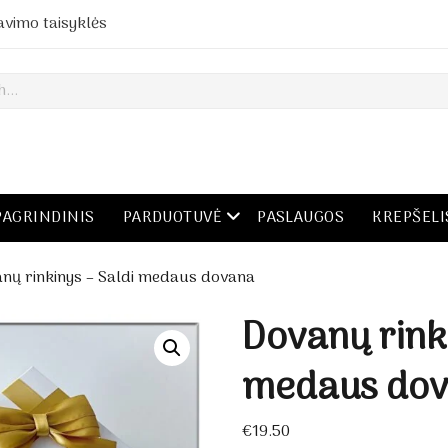
avimo taisyklės
open menu
PAGRINDINIS
PARDUOTUVĖ
PASLAUGOS
KREPŠELI
nų rinkinys – Saldi medaus dovana
Dovanų rink
medaus do
€
19.50