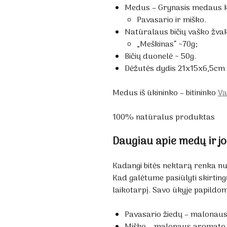
Medus – Grynasis medaus ki
Pavasario ir miško.
Natūralaus bičių vaško žvak
„Meškinas“ ~70g;
Bičių duonelė ~ 50g.
Dėžutės dydis 21x15x6,5cm
Medus iš ūkininko – bitininko
Va
100% natūralus produktas
Daugiau apie medų ir jo
Kadangi bitės nektarą renka nuo
Kad galėtume pasiūlyti skirtin
laikotarpį. Savo ūkyje papildo
Pavasario žiedų – malonaus s
Miško – malonaus aromato. Da