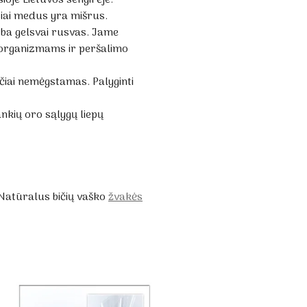
usiai medus yra mišrus.
arba gelsvai rusvas. Jame
s organizmams ir peršalimo
ščiai nemėgstamas. Palyginti
nkių oro sąlygų liepų
 Natūralus bičių vaško
žvakės