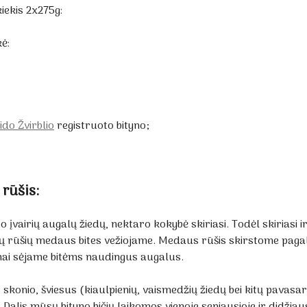
ekis 2x275g:
ė:
ido Žvirblio
registruoto bityno;
 rūšis:
 įvairių augalų žiedų, nektaro kokybė skiriasi. Todėl skiriasi 
gų rūšių medaus bites vežiojame. Medaus rūšis skirstome paga
mai sėjame bitėms naudingus augalus.
konio, šviesus (kiaulpienių, vaismedžių žiedų bei kitų pavasar
lis mūsų bityno bičių laikomos vienoje seniausioje ir didžiaus