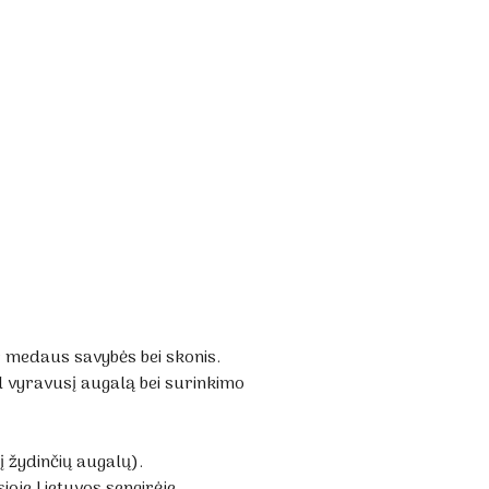
ir medaus savybės bei skonis.
l vyravusį augalą bei surinkimo
į žydinčių augalų).
ioje Lietuvos sengirėje.