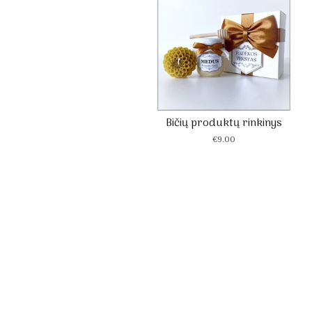
Bičių produktų rinkinys
€
9.00