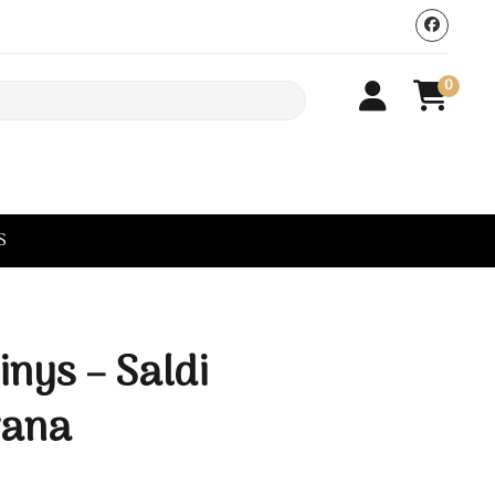
0
S
inys – Saldi
vana