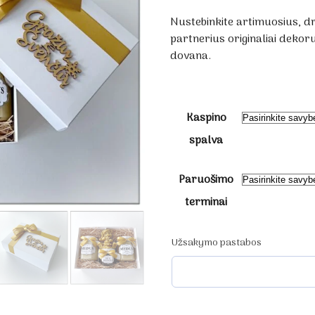
Nustebinkite artimuosius, d
partnerius originaliai deko
dovana.
Kaspino
spalva
Paruošimo
terminai
Užsakymo pastabos