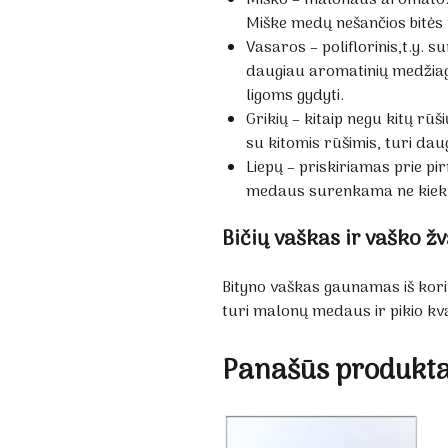
Miške medų nešančios bitės r
Vasaros – poliflorinis,t.y. 
daugiau aromatinių medžiagų
ligoms gydyti.
Grikių – kitaip negu kitų rū
su kitomis rūšimis, turi da
Liepų – priskiriamas prie p
medaus surenkama ne kiekv
Bičių vaškas ir vaško ž
Bityno vaškas gaunamas iš korių
turi malonų medaus ir pikio kv
Panašūs produkta