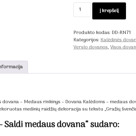
produkto
Į krepšelį
kiekis:
Dovanų
rinkinys
Produkto kodas:
DD-RN71
-
Kategorijos:
Kalėdinės dova
Saldi
Verslo dovanos
,
Visos dova
medaus
dovana
nformacija
s dovana – Medaus rinkinys – Dovana Kalėdoms – medaus dova
ekoruotas medinių raidžių dekoracija su tekstu „Gražių švenči
– Saldi medaus dovana“ sudaro: