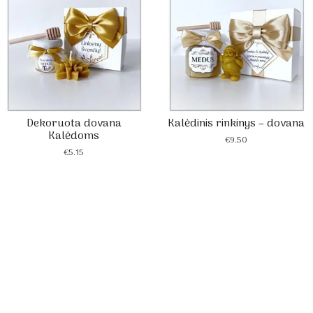
Dekoruota dovana
Kalėdinis rinkinys – dovana
Kalėdoms
€
9.50
€
5.15