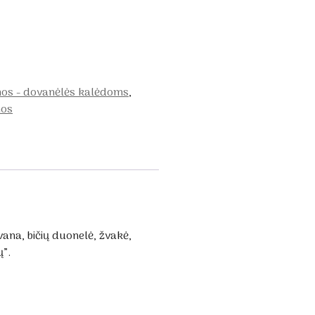
nos - dovanėlės kalėdoms
,
nos
na, bičių duonelė, žvakė,
ų”.