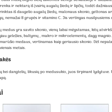
enka ir nektarą iš įvairių augalų žiedų ir lipčių, todėl dažnia
surinktas iš daugelio augalų žiedų, malonaus skonio, geltonas 
, nemažai B grupės ir vitamino C. Jis vertingas nusilpusiem
šių medus yra savito skonio, vienų labai mėgstamas, kitų atvirk
ugiau geležies, baltymų , makro ir mikroelementų, dagg magnio.
irmarūšio medaus, vertinamas kaip geriausio skonio. Dėl nepala
ienais metais.
vakės
 bei dangtelių, likusių po medusukio, juos tirpinant lydytuve.
apą.
i