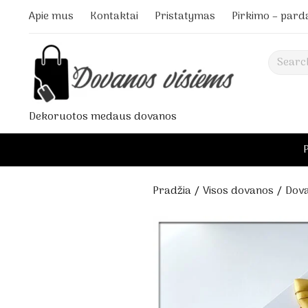
Apie mus
Kontaktai
Pristatymas
Pirkimo – pard
Search
Dekoruotos medaus dovanos
Pradžia
/
Visos dovanos
/ Dova