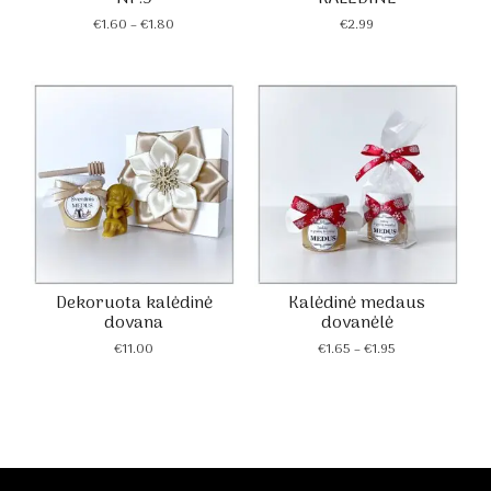
Price
€
1.60
–
€
1.80
€
2.99
range:
€1.60
through
€1.80
Dekoruota kalėdinė
Kalėdinė medaus
dovana
dovanėlė
Price
€
11.00
€
1.65
–
€
1.95
range:
€1.65
through
€1.95