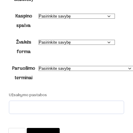
Kaspino
spalva
Žvakės
forma
Paruošimo
terminai
Užsakymo pastabos
produkto