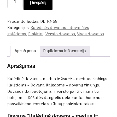
Į krepšelį
kiekis:
Kalėdinė
dovana
Produkto kodas:
DD-RN68
-
Kategorijos:
Kalėdinės dovanos - dovanėlės
medus
kalėdoms
,
Rinkiniai
,
Verslo dovanos
,
Visos dovanos
ir
žvakė
Aprašymas
Papildoma informacija
Aprašymas
Kalėdinė dovana – medus ir žvakė – medaus rinkinys
Kalėdoms – Dovana Kalėdoms – dovanų rinkinys.
Dovanos darbuotojams ir verslo partneriams bei
kolegoms. Dėžutės dangtelis dekoruotas kaspinu ir
pasveikinimo kortele su Jūsų pasirinktu tekstu.
Dovaną “Kalėdinė dovana – medus ir