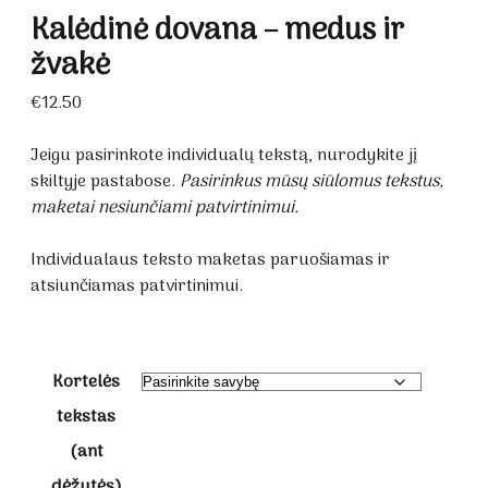
Kalėdinė dovana – medus ir
žvakė
€
12.50
Jeigu pasirinkote individualų tekstą, nurodykite jį
skiltyje pastabose.
Pasirinkus mūsų siūlomus tekstus,
maketai nesiunčiami patvirtinimui.
Individualaus teksto maketas paruošiamas ir
atsiunčiamas patvirtinimui.
Kortelės
tekstas
(ant
dėžutės)