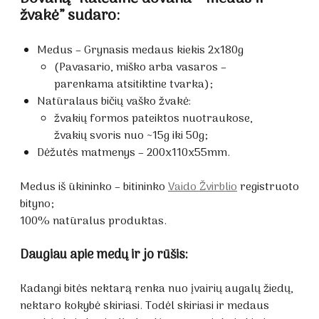
žvakė” sudaro:
Medus – Grynasis medaus kiekis 2x180g
(Pavasario, miško arba vasaros –
parenkama atsitiktine tvarka);
Natūralaus bičių vaško žvakė:
žvakių formos pateiktos nuotraukose,
žvakių svoris nuo ~15g iki 50g;
Dėžutės matmenys – 200x110x55mm.
Medus iš ūkininko – bitininko
Vaido Žvirblio
registruoto
bityno;
100% natūralus produktas.
Daugiau apie medų ir jo rūšis:
Kadangi bitės nektarą renka nuo įvairių augalų žiedų,
nektaro kokybė skiriasi. Todėl skiriasi ir medaus