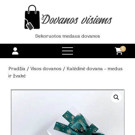
Dekoruotos medaus dovanos
0
open
menu
Pradžia
/
Visos dovanos
/ Kalėdinė dovana – medus
ir žvakė