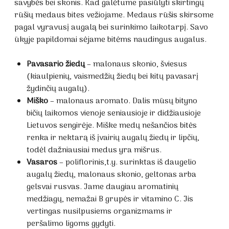
savybės bei skonis. Kad galėtume pasiūlyti skirtingų
rūšių medaus bites vežiojame. Medaus rūšis skirsome
pagal vyravusį augalą bei surinkimo laikotarpį. Savo
ūkyje papildomai sėjame bitėms naudingus augalus.
Pavasario žiedų
– malonaus skonio, šviesus
(kiaulpienių, vaismedžių žiedų bei kitų pavasarį
žydinčių augalų).
Miško
– malonaus aromato. Dalis mūsų bityno
bičių laikomos vienoje seniausioje ir didžiausioje
Lietuvos sengirėje. Miške medų nešančios bitės
renka ir nektarą iš įvairių augalų žiedų ir lipčių,
todėl dažniausiai medus yra mišrus.
Vasaros
– poliflorinis,t.y. surinktas iš daugelio
augalų žiedų, malonaus skonio, geltonas arba
gelsvai rusvas. Jame daugiau aromatinių
medžiagų, nemažai B grupės ir vitamino C. Jis
vertingas nusilpusiems organizmams ir
peršalimo ligoms gydyti.