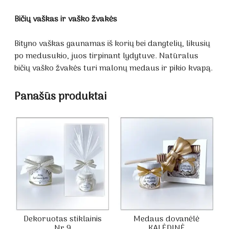
Bičių vaškas ir vaško žvakės
Bityno vaškas gaunamas iš korių bei dangtelių, likusių
po medusukio, juos tirpinant lydytuve. Natūralus
bičių vaško žvakės turi malonų medaus ir pikio kvapą.
Panašūs produktai
Dekoruotas stiklainis
Medaus dovanėlė
Nr.9
KALĖDINĖ