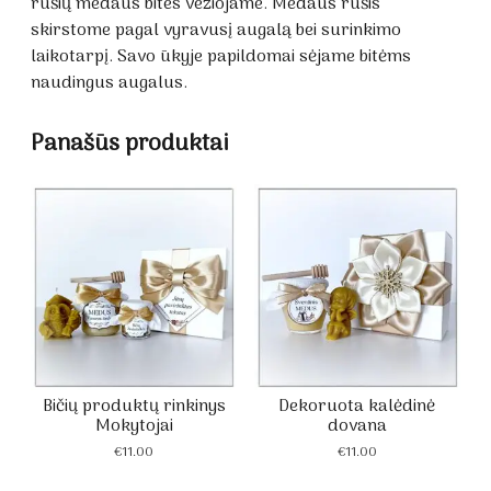
rūšių medaus bites vežiojame. Medaus rūšis
skirstome pagal vyravusį augalą bei surinkimo
laikotarpį. Savo ūkyje papildomai sėjame bitėms
naudingus augalus.
Panašūs produktai
Bičių produktų rinkinys
Dekoruota kalėdinė
Mokytojai
dovana
€
11.00
€
11.00