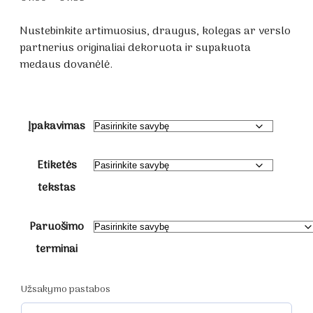
range:
€1.60
Nustebinkite artimuosius, draugus, kolegas ar verslo
through
partnerius originaliai dekoruota ir supakuota
€1.85
medaus dovanėlė.
Įpakavimas
Etiketės
tekstas
Paruošimo
terminai
Užsakymo pastabos