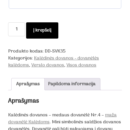
produkto
Į krepšelį
kiekis:
Kalėdinės
dovanos
Produkto kodas:
DD-SVK35
-
Kategorijos:
Kalėdinės dovanos - dovanėlės
medaus
kalėdoms
,
Verslo dovanos
,
Visos dovanos
dovanėlė
Nr.4
Aprašymas
Papildoma informacija
Aprašymas
Kalėdinės dovanos – medaus dovanėlė Nr.4 –
maža
dovanėlė Kalėdoms
. Mini simbolinės saldžios dovanos
dovanėlės. Dovanėlė gali būti pakuojama į dovanų