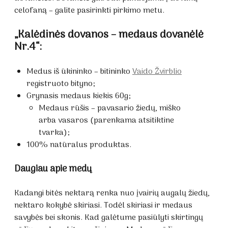
celofaną – galite pasirinkti pirkimo metu.
„Kalėdinės dovanos – medaus dovanėlė
Nr.4“:
Medus iš ūkininko – bitininko
Vaido Žvirblio
registruoto bityno;
Grynasis medaus kiekis 60g;
Medaus rūšis – pavasario žiedų, miško
arba vasaros (parenkama atsitiktine
tvarka);
100% natūralus produktas.
Daugiau apie medų
Kadangi bitės nektarą renka nuo įvairių augalų žiedų,
nektaro kokybė skiriasi. Todėl skiriasi ir medaus
savybės bei skonis. Kad galėtume pasiūlyti skirtingų