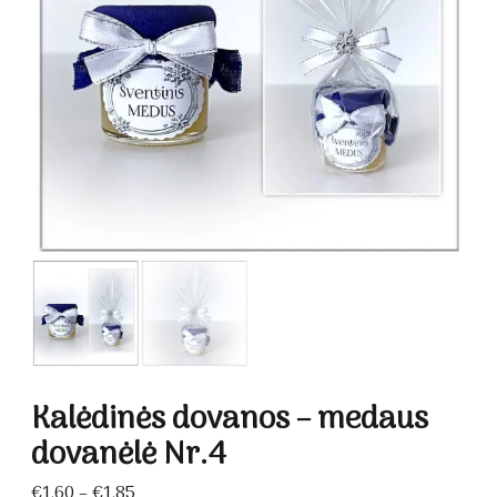
Kalėdinės dovanos – medaus
dovanėlė Nr.4
Price
€
1.60
–
€
1.85