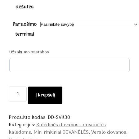
dėžutės
Paruošimo
terminai
Užsakymo pastabos
produkto
Į krepšelį
kiekis:
Kalėdoms
medaus
Produkto kodas:
DD-SVK30
dovanų
Kategorijos:
Kalėdinės dovanos - dovanėlės
mini
kalėdoms
,
Mini rinkiniai DOVANĖLĖS
,
Verslo dovanos
,
rinkinys