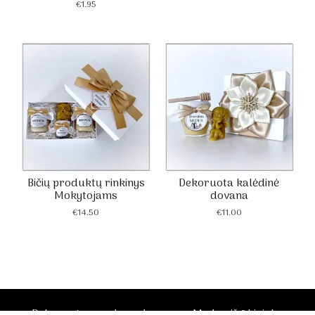
€
1.95
Bičių produktų rinkinys
Dekoruota kalėdinė
Mokytojams
dovana
€
14.50
€
11.00
Dekoruotos medaus dovanos - Medus iš ūkininko