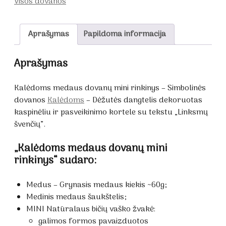
Visos dovanos
Aprašymas
Papildoma informacija
Aprašymas
Kalėdoms medaus dovanų mini rinkinys – Simbolinės
dovanos
Kalėdoms
– Dėžutės dangtelis dekoruotas
kaspinėliu ir pasveikinimo kortele su tekstu „Linksmų
švenčių”.
„Kalėdoms medaus dovanų mini
rinkinys“ sudaro:
Medus – Grynasis medaus kiekis ~60g;
Medinis medaus šaukštelis;
MINI Natūralaus bičių vaško žvakė:
galimos formos pavaizduotos