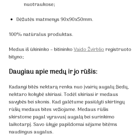
nuotraukose;
Dėžutės matmenys 90x90x50mm.
100% natūralus produktas.
Medus iš ūkininko – bitininko
Vaido Žvirblio
registruoto
bityno;
Daugiau apie medų ir jo rūšis:
Kadangi bitės nektarą renka nuo įvairių augalų žiedų,
nektaro kokybė skiriasi. Todėl skiriasi ir medaus
savybės bei skonis. Kad galėtume pasiūlyti skirtingų
rūšių medaus bites vežiojame. Medaus rūšis
skirstome pagal vyravusį augalą bei surinkimo
laikotarpį. Savo ūkyje papildomai sėjame bitėms
naudingus augalus.