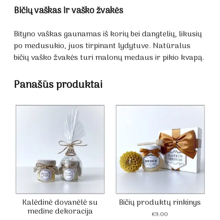
Bičių vaškas ir vaško žvakės
Bityno vaškas gaunamas iš korių bei dangtelių, likusių
po medusukio, juos tirpinant lydytuve. Natūralus
bičių vaško žvakės turi malonų medaus ir pikio kvapą.
Panašūs produktai
Kalėdinė dovanėlė su
Bičių produktų rinkinys
medine dekoracija
€
9.00