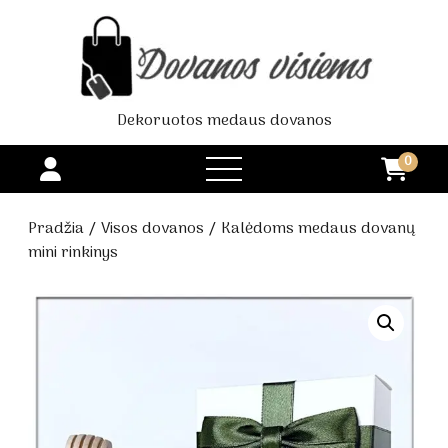
Dekoruotos medaus dovanos
0
open
menu
Pradžia
/
Visos dovanos
/ Kalėdoms medaus dovanų
mini rinkinys