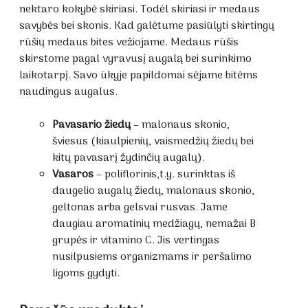
nektaro kokybė skiriasi. Todėl skiriasi ir medaus
savybės bei skonis. Kad galėtume pasiūlyti skirtingų
rūšių medaus bites vežiojame. Medaus rūšis
skirstome pagal vyravusį augalą bei surinkimo
laikotarpį. Savo ūkyje papildomai sėjame bitėms
naudingus augalus.
Pavasario žiedų
– malonaus skonio,
šviesus (kiaulpienių, vaismedžių žiedų bei
kitų pavasarį žydinčių augalų).
Vasaros
– poliflorinis,t.y. surinktas iš
daugelio augalų žiedų, malonaus skonio,
geltonas arba gelsvai rusvas. Jame
daugiau aromatinių medžiagų, nemažai B
grupės ir vitamino C. Jis vertingas
nusilpusiems organizmams ir peršalimo
ligoms gydyti.