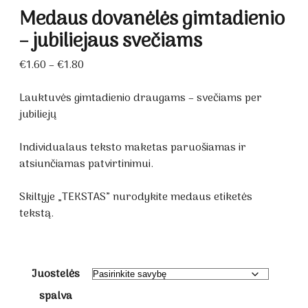
Medaus dovanėlės gimtadienio
– jubiliejaus svečiams
Price
€
1.60
–
€
1.80
range:
€1.60
Lauktuvės gimtadienio draugams – svečiams per
through
jubiliejų
€1.80
Individualaus teksto maketas paruošiamas ir
atsiunčiamas patvirtinimui.
Skiltyje „TEKSTAS” nurodykite medaus etiketės
tekstą.
Juostelės
spalva