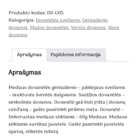
Medaus
dovanėlės
Produkto kodas:
DD-G05
gimtadienio
Kategorijos:
Dovanėlės svečiams
,
Gimtadienio
-
dovanos
,
Mažos dovanėlės
,
Verslo dovanos
,
Visos
jubiliejaus
dovanos
svečiams
Aprašymas
Papildoma informacija
Aprašymas
Medaus dovanėlės gimtadienio – jubiliejaus svečiams
– lauktuvės šventės dalyviams. Saldžios dovanėlės –
simbolinės dovanos. Dovanėlė gali būti įrišta į dovanų
celofaną – galite pasirinkti pirkimo metu. Dovanėlė –
Dekoruotas medaus stiklainis – 60g Medaus. Medaus
stiklainis surištas juostele. Galite pasirinkti juostelės
spalvą, etiketės tekstą.