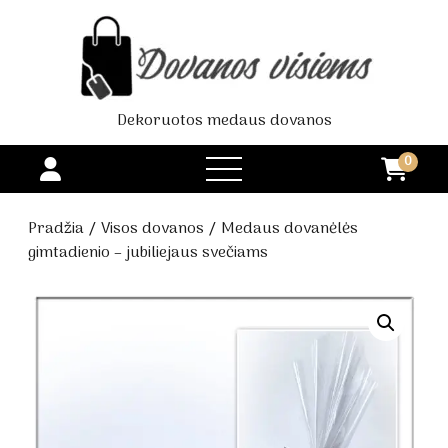
Dekoruotos medaus dovanos
0
open
menu
Pradžia
/
Visos dovanos
/ Medaus dovanėlės
gimtadienio – jubiliejaus svečiams