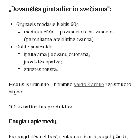
„Dovanėlės gimtadienio svečiams”:
Grynasis medaus kiekis 60g:
medaus rūšis – pavasario arba vasaros
(parenkama atsitiktine tvarka);
Galite pasirinkti:
įpakavimą į dovanų celofaną;
juostelės spalvą;
etiketės tekstą.
Medus iš ūkininko – bitininko
Vaido Žvirblio
registruoto
bityno;
100% natūralus produktas.
Daugiau apie medų
Kadangi bitės nektarą renka nuo įvairių augalų žiedų,