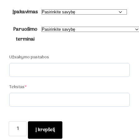
Įpakavimas
Paruošimo
terminai
Užsakymo pastabos
(required)
Tekstas
*
produkto
Į krepšelį
kiekis: