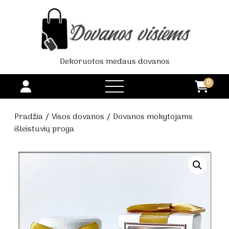
Dekoruotos medaus dovanos
0
open
menu
Pradžia
/
Visos dovanos
/ Dovanos mokytojams
išleistuvių proga