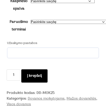
Kaspinėlio
spalva
Paruošimo
terminai
Užsakymo pastabos
produkto
Į krepšelį
kiekis:
Dovanos
mokytojams
Produkto kodas:
DD-MOK25
išleistuvių
Kategorijos:
Dovanos mokytojams
,
Mažos dovanėlės
,
proga
Visos dovanos