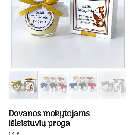
Dovanos mokytojams
išleistuvių proga
€
3.99