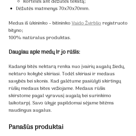
kortelės ant dėžutės tekstą;
Dėžutės matmenys 70x70x70mm.
Medus iš ūkininko – bitininko
Vaido Žvirblio
registruoto
bityno;
100% natūralus produktas.
Daugiau apie medų ir jo rūšis:
Kadangi bitės nektarą renka nuo įvairių augalų žiedų,
nektaro kokybė skiriasi. Todėl skiriasi ir medaus
savybės bei skonis. Kad galėtume pasiūlyti skirtingų
rūšių medaus bites vežiojame. Medaus rūšis
skirstome pagal vyravusį augalą bei surinkimo
laikotarpį. Savo ūkyje papildomai sėjame bitėms
naudingus augalus.
Panašūs produktai