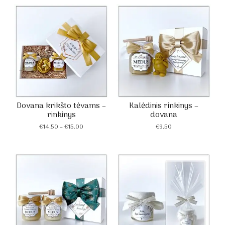
Dovana krikšto tėvams –
Kalėdinis rinkinys –
rinkinys
dovana
Price
€
14.50
–
€
15.00
€
9.50
range:
€14.50
through
€15.00