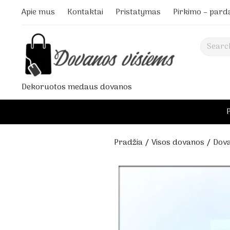
Apie mus
Kontaktai
Pristatymas
Pirkimo – pard
Search
Dekoruotos medaus dovanos
Pradžia
/
Visos dovanos
/ Dova