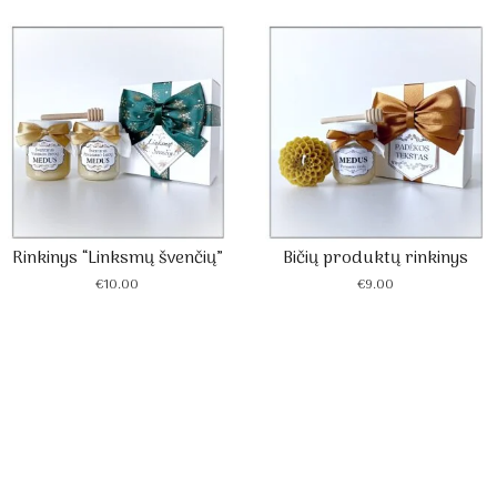
Rinkinys “Linksmų švenčių”
Bičių produktų rinkinys
€
10.00
€
9.00