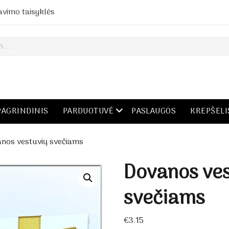
avimo taisyklės
open menu
PAGRINDINIS
PARDUOTUVĖ
PASLAUGOS
KREPŠELI
nos vestuvių svečiams
Dovanos ves
svečiams
€
3.15