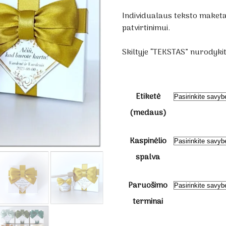
Individualaus teksto maket
patvirtinimui.
Skiltyje “TEKSTAS” nurodykit
Etiketė
(medaus)
Kaspinėlio
spalva
Paruošimo
terminai