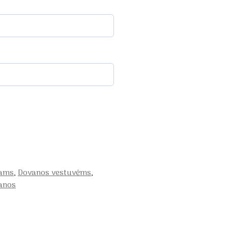
iams
,
Dovanos vestuvėms
,
anos