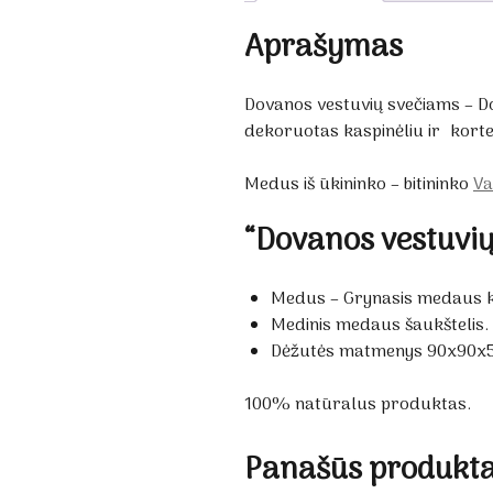
Aprašymas
Dovanos vestuvių svečiams – D
dekoruotas kaspinėliu ir korte
Medus iš ūkininko – bitininko
Va
“Dovanos vestuvių
Medus – Grynasis medaus k
Medinis medaus šaukštelis.
Dėžutės matmenys 90x90
100% natūralus produktas.
Panašūs produkta