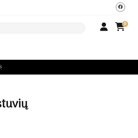
0
S
tuvių