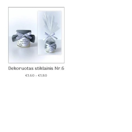
Dekoruotas stiklainis Nr.6
Price
€
1.60
–
€
1.80
range:
€1.60
through
€1.80