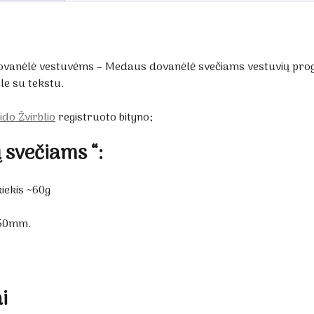
ovanėlė vestuvėms – Medaus dovanėlė svečiams vestuvių prog
le su tekstu.
ido Žvirblio
registruoto bityno;
 svečiams “:
iekis ~60g
x50mm.
i