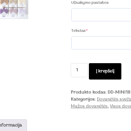
Užsakymo pastabos
(required)
Tekstas
*
produkto
Į krepšelį
kiekis:
Dovanos
vestuvių
Produkto kodas:
DD-MINI18
svečiams
Kategorijos:
Dovanėlės sveč
Mažos dovanėlės
,
Visos dov
nformacija