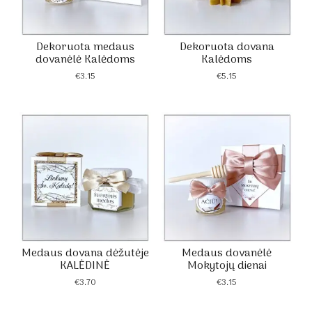
Dekoruota medaus
Dekoruota dovana
dovanėlė Kalėdoms
Kalėdoms
€
3.15
€
5.15
Medaus dovana dėžutėje
Medaus dovanėlė
KALĖDINĖ
Mokytojų dienai
€
3.70
€
3.15