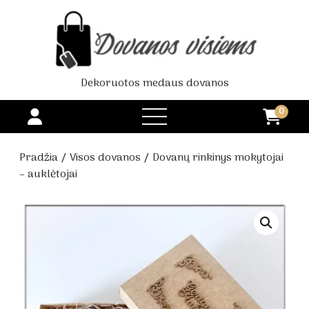
Dekoruotos medaus dovanos
0
open
menu
Pradžia
/
Visos dovanos
/ Dovanų rinkinys mokytojai
– auklėtojai