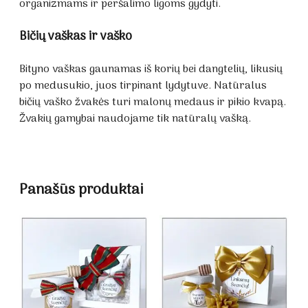
organizmams ir peršalimo ligoms gydyti.
Bičių vaškas ir vaško
Bityno vaškas gaunamas iš korių bei dangtelių, likusių
po medusukio, juos tirpinant lydytuve. Natūralus
bičių vaško žvakės turi malonų medaus ir pikio kvapą.
Žvakių gamybai naudojame tik natūralų vašką.
Panašūs produktai