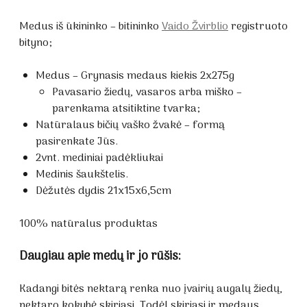
Medus iš ūkininko – bitininko
Vaido Žvirblio
registruoto
bityno;
Medus – Grynasis medaus kiekis 2x275g
Pavasario žiedų, vasaros arba miško –
parenkama atsitiktine tvarka;
Natūralaus bičių vaško žvakė – formą
pasirenkate Jūs.
2vnt. mediniai padėkliukai
Medinis šaukštelis.
Dėžutės dydis 21x15x6,5cm
100% natūralus produktas
Daugiau apie medų ir jo rūšis:
Kadangi bitės nektarą renka nuo įvairių augalų žiedų,
nektaro kokybė skiriasi. Todėl skiriasi ir medaus