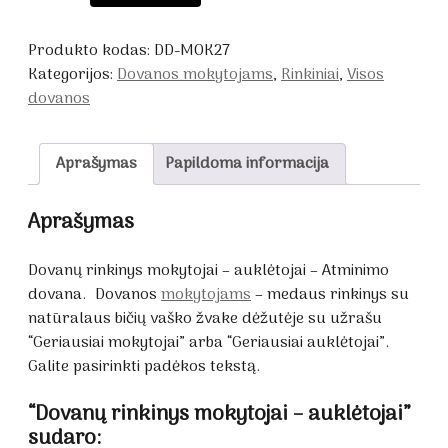
Dovanų
rinkinys
Produkto kodas:
DD-MOK27
mokytojai
Kategorijos:
Dovanos mokytojams
,
Rinkiniai
,
Visos
-
dovanos
auklėtojai
Aprašymas
Papildoma informacija
Aprašymas
Dovanų rinkinys mokytojai – auklėtojai – Atminimo
dovana. Dovanos
mokytojams
– medaus rinkinys su
natūralaus bičių vaško žvake dėžutėje su užrašu
“Geriausiai mokytojai” arba “Geriausiai auklėtojai”.
Galite pasirinkti padėkos tekstą.
“Dovanų rinkinys mokytojai – auklėtojai”
sudaro: