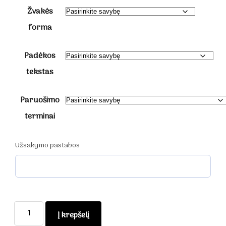
Žvakės
forma
Padėkos
tekstas
Paruošimo
terminai
Užsakymo pastabos
produkto
Į krepšelį
kiekis: