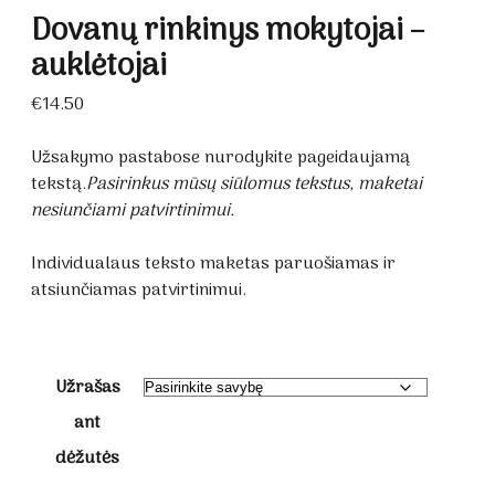
Dovanų rinkinys mokytojai –
auklėtojai
€
14.50
Užsakymo pastabose nurodykite pageidaujamą
tekstą.
Pasirinkus mūsų siūlomus tekstus, maketai
nesiunčiami patvirtinimui.
Individualaus teksto maketas paruošiamas ir
atsiunčiamas patvirtinimui.
Užrašas
ant
dėžutės