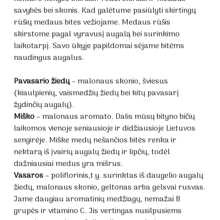
savybės bei skonis. Kad galėtume pasiūlyti skirtingų
rūšių medaus bites vežiojame. Medaus rūšis
skirstome pagal vyravusį augalą bei surinkimo
laikotarpį. Savo ūkyje papildomai sėjame bitėms
naudingus augalus.
Pavasario žiedų
– malonaus skonio, šviesus
(kiaulpienių, vaismedžių žiedų bei kitų pavasarį
žydinčių augalų).
Miško
– malonaus aromato. Dalis mūsų bityno bičių
laikomos vienoje seniausioje ir didžiausioje Lietuvos
sengirėje. Miške medų nešančios bitės renka ir
nektarą iš įvairių augalų žiedų ir lipčių, todėl
dažniausiai medus yra mišrus.
Vasaros
– poliflorinis,t.y. surinktas iš daugelio augalų
žiedų, malonaus skonio, geltonas arba gelsvai rusvas.
Jame daugiau aromatinių medžiagų, nemažai B
grupės ir vitamino C. Jis vertingas nusilpusiems