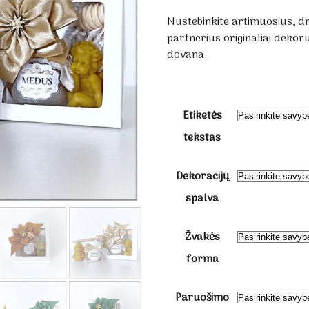
Nustebinkite artimuosius, d
partnerius originaliai deko
dovana.
Etiketės
tekstas
Dekoracijų
spalva
Žvakės
forma
Paruošimo