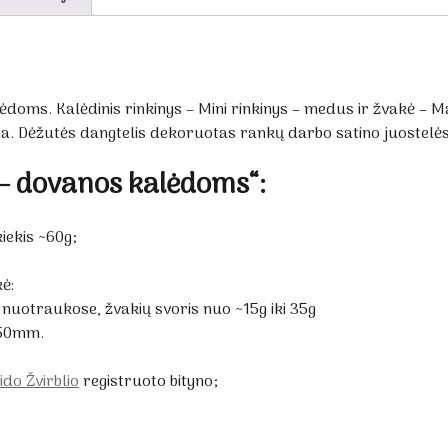
doms. Kalėdinis rinkinys – Mini rinkinys – medus ir žvakė – 
a. Dėžutės dangtelis dekoruotas rankų darbo satino juostelės
 – dovanos kalėdoms“:
ekis ~60g;
ė:
nuotraukose, žvakių svoris nuo ~15g iki 35g
x50mm.
ido Žvirblio
registruoto bityno;