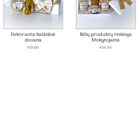
Dekoruota kalėdinė
Bičių produktų rinkinys
dovana
Mokytojams
€
11.00
€
14.50
oruotos medaus dovanos - Medus iš ūkininko Vaido Žvirblio bi