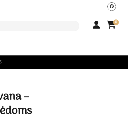
0
S
vana –
lėdoms