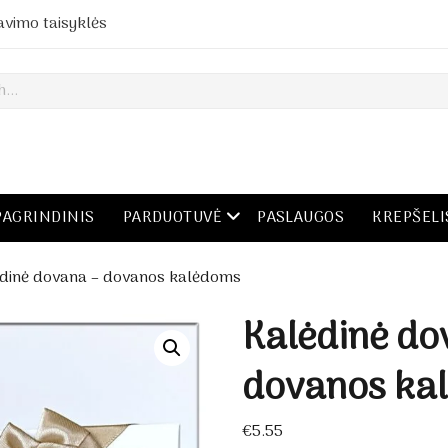
avimo taisyklės
open menu
PAGRINDINIS
PARDUOTUVĖ
PASLAUGOS
KREPŠELI
dinė dovana – dovanos kalėdoms
Kalėdinė do
dovanos ka
€
5.55