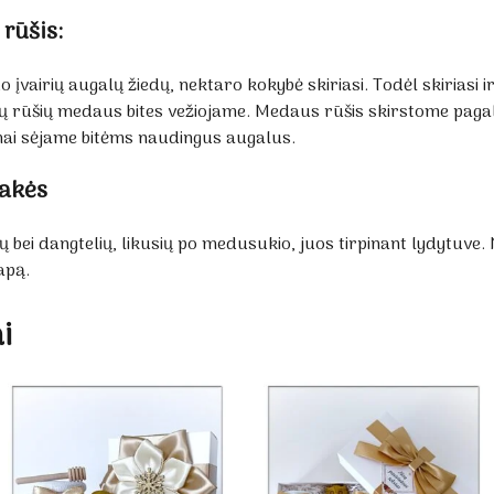
 rūšis:
 įvairių augalų žiedų, nektaro kokybė skiriasi. Todėl skiriasi 
gų rūšių medaus bites vežiojame. Medaus rūšis skirstome paga
mai sėjame bitėms naudingus augalus.
vakės
 bei dangtelių, likusių po medusukio, juos tirpinant lydytuve.
apą.
i