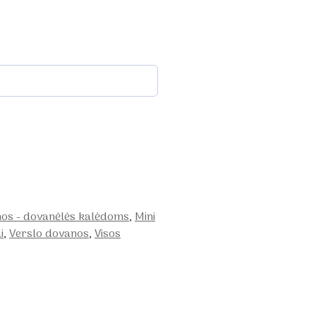
nos - dovanėlės kalėdoms
,
Mini
i
,
Verslo dovanos
,
Visos