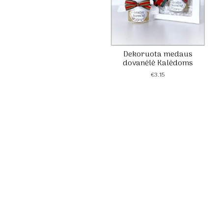
Dekoruota medaus
dovanėlė Kalėdoms
€
3.15
Dek