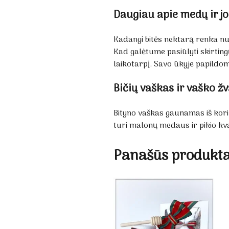
Daugiau apie medų ir jo
Kadangi bitės nektarą renka nuo
Kad galėtume pasiūlyti skirtin
laikotarpį. Savo ūkyje papildo
Bičių vaškas ir vaško ž
Bityno vaškas gaunamas iš korių
turi malonų medaus ir pikio kv
Panašūs produkta