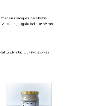
ir medaus savybės bei skonis.
l vyravusį augalą bei surinkimo
 Natūralus bičių vaško žvakės