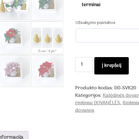
terminai
Užsakymo pastabos
produkto
Į krepšelį
kiekis:
Kalėdinė
dovana
Produkto kodas:
DD-SVK20
-
Kategorijos:
Kalėdinės dova
dovanos
rinkiniai DOVANĖLĖS
,
Rinkinia
kalėdoms
dovanos
nformacija