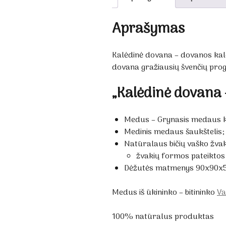
Aprašymas
Kalėdinė dovana – dovanos kalė
dovana gražiausių švenčių prog
„Kalėdinė dovana
Medus – Grynasis medaus ki
Medinis medaus šaukštelis;
Natūralaus bičių vaško žvak
žvakių formos pateiktos 
Dėžutės matmenys 90x90
Medus iš ūkininko – bitininko
Va
100% natūralus produktas