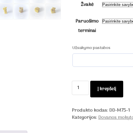
Žvakė
Paruošimo
terminai
Užsakymo pastabos
produkto
Į krepšelį
kiekis:
Mini
rinkinys
Produkto kodas:
DD-M75-1
SU
Kategorijos:
Dovanos mokyt
MOKYTOJŲ
DIENA