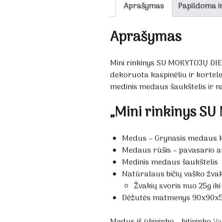
Aprašymas
Papildoma i
Aprašymas
Mini rinkinys SU MOKYTOJŲ DIE
dekoruota kaspinėliu ir kortel
medinis medaus šaukštelis ir na
„Mini rinkinys S
Medus – Grynasis medaus ki
Medaus rūšis – pavasario a
Medinis medaus šaukštelis
Natūralaus bičių vaško žva
Žvakių svoris nuo 25g i
Dėžutės matmenys 90x90
Medus iš ūkininko – bitininko
Va