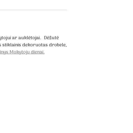
ojui ar auklėtojai. Dėžutė
 stiklainis dekoruotas drobele,
kinys Mokytojų dienai.