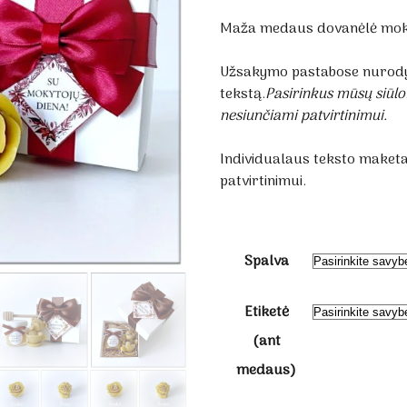
Maža medaus dovanėlė moky
Užsakymo pastabose nurody
tekstą.
Pasirinkus mūsų siūlo
nesiunčiami patvirtinimui.
Individualaus teksto maket
patvirtinimui.
Spalva
Etiketė
(ant
medaus)