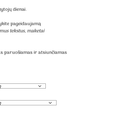
tojų dienai.
kite pageidaujamą
mus tekstus, maketai
as paruošiamas ir atsiunčiamas