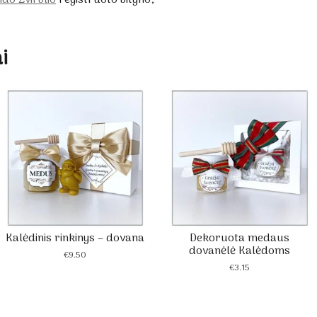
i
Kalėdinis rinkinys – dovana
Dekoruota medaus
dovanėlė Kalėdoms
€
9.50
€
3.15