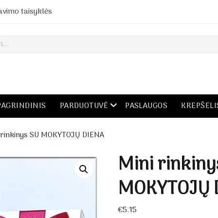
avimo taisyklės
open menu
PAGRINDINIS
PARDUOTUVĖ
PASLAUGOS
KREPŠELI
 rinkinys SU MOKYTOJŲ DIENA
Mini rinkiny
MOKYTOJŲ 
€
5.15