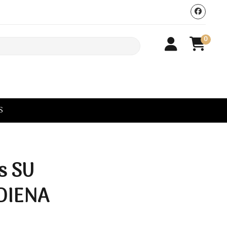
0
S
s SU
DIENA