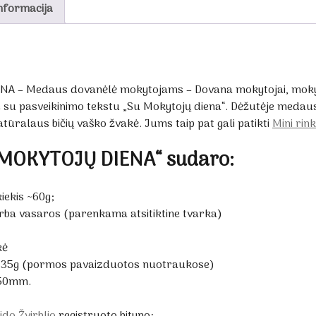
nformacija
NA – Medaus dovanėlė mokytojams – Dovana mokytojai, mokyt
e su pasveikinimo tekstu „Su Mokytojų diena“. Dėžutėje medaus
tūralaus bičių vaško žvakė. Jums taip pat gali patikti
Mini rin
U MOKYTOJŲ DIENA“ sudaro:
ekis ~60g;
rba vasaros (parenkama atsitiktine tvarka)
kė
ki 35g (pormos pavaizduotos nuotraukose)
x50mm.
ido Žvirblio
registruoto bityno;