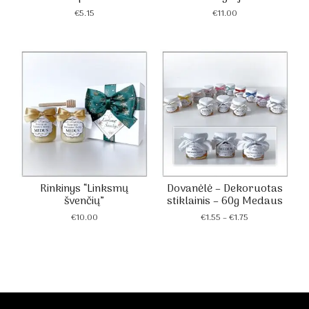
€
5.15
€
11.00
Rinkinys “Linksmų
Dovanėlė – Dekoruotas
švenčių”
stiklainis – 60g Medaus
Price
€
10.00
€
1.55
–
€
1.75
range:
€1.55
through
€1.75