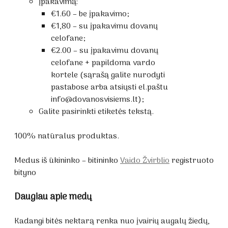
Įpakavimą:
€
1.60
– be įpakavimo;
€
1,80 – su įpakavimu dovanų
celofane;
€
2.00 –
su įpakavimu dovanų
celofane + papildoma vardo
kortele (sąrašą galite nurodyti
pastabose arba atsiųsti el.paštu
info@dovanosvisiems.lt);
Galite pasirinkti etiketės tekstą.
100% natūralus produktas.
Medus iš ūkininko – bitininko
Vaido Žvirblio
registruoto
bityno
Daugiau apie medų
Kadangi bitės nektarą renka nuo įvairių augalų žiedų,