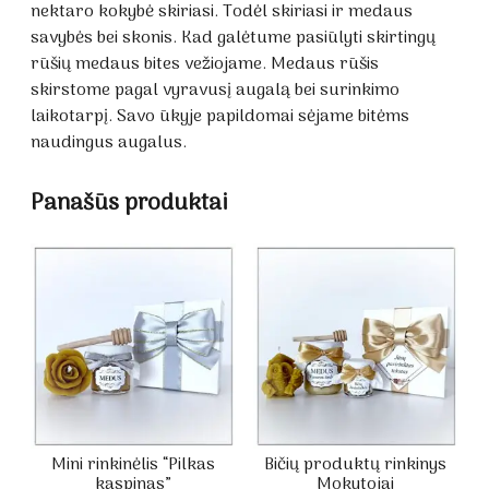
nektaro kokybė skiriasi. Todėl skiriasi ir medaus
savybės bei skonis. Kad galėtume pasiūlyti skirtingų
rūšių medaus bites vežiojame. Medaus rūšis
skirstome pagal vyravusį augalą bei surinkimo
laikotarpį. Savo ūkyje papildomai sėjame bitėms
naudingus augalus.
Panašūs produktai
Mini rinkinėlis “Pilkas
Bičių produktų rinkinys
kaspinas”
Mokytojai