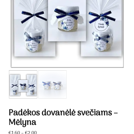
Padėkos dovanėlė svečiams –
Mėlyna
Price
€
1.60
–
€
2.00