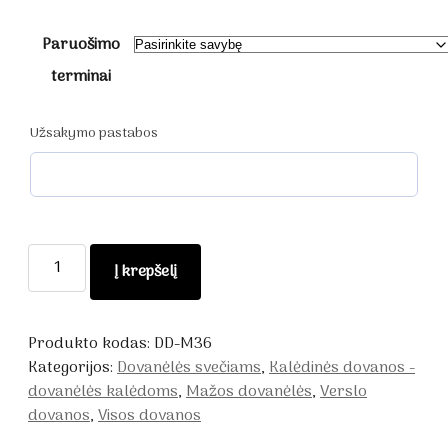
Paruošimo
terminai
Užsakymo pastabos
produkto
Į krepšelį
kiekis:
Padėkos
dovanėlė
Produkto kodas:
DD-M36
svečiams
Kategorijos:
Dovanėlės svečiams
,
Kalėdinės dovanos -
-
dovanėlės kalėdoms
,
Mažos dovanėlės
,
Verslo
Mėlyna
dovanos
,
Visos dovanos