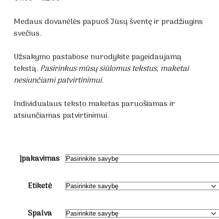
range:
€1.60
Medaus dovanėlės papuoš Jūsų šventę ir pradžiugins
through
svečius.
€2.00
Užsakymo pastabose nurodykite pageidaujamą
tekstą.
Pasirinkus mūsų siūlomus tekstus, maketai
nesiunčiami patvirtinimui.
Individualaus teksto maketas paruošiamas ir
atsiunčiamas patvirtinimui.
Įpakavimas
Etiketė
Spalva