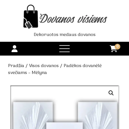
Dekoruotos medaus dovanos
0
open
menu
Pradžia
/
Visos dovanos
/ Padėkos dovanėlė
svečiams – Mėlyna