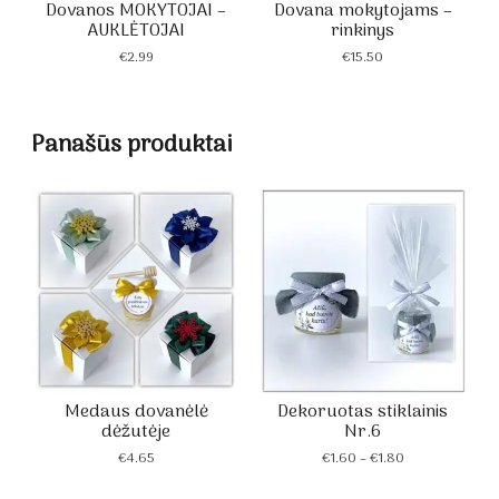
Dovanos MOKYTOJAI –
Dovana mokytojams –
AUKLĖTOJAI
rinkinys
€
2.99
€
15.50
Panašūs produktai
Medaus dovanėlė
Dekoruotas stiklainis
dėžutėje
Nr.6
Price
€
4.65
€
1.60
–
€
1.80
range:
€1.60