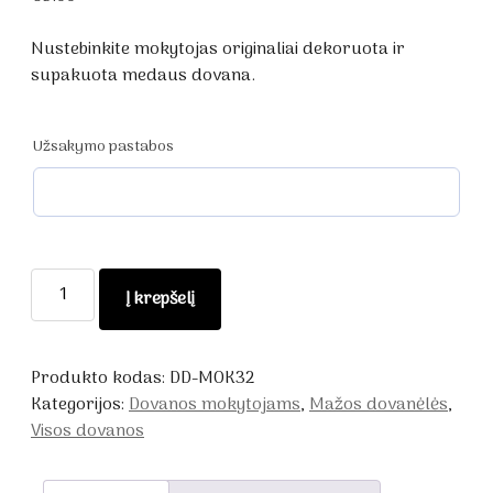
Nustebinkite mokytojas originaliai dekoruota ir
supakuota medaus dovana.
Užsakymo pastabos
produkto
Į krepšelį
kiekis:
Dekoruota
dovanėlė
Produkto kodas:
DD-MOK32
mokytojų
Kategorijos:
Dovanos mokytojams
,
Mažos dovanėlės
,
dienai
Visos dovanos