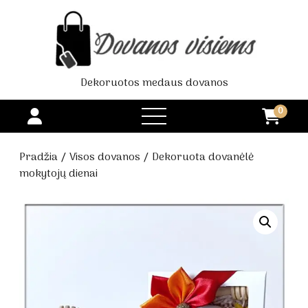
Dekoruotos medaus dovanos
0
open
menu
Pradžia
/
Visos dovanos
/ Dekoruota dovanėlė
mokytojų dienai