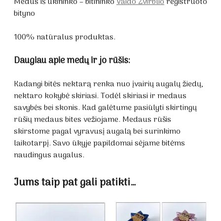
Medus iš ūkininko – bitininko
Vaido Žvirblio
registruoto
bityno
100% natūralus produktas.
Daugiau apie medų ir jo rūšis:
Kadangi bitės nektarą renka nuo įvairių augalų žiedų,
nektaro kokybė skiriasi. Todėl skiriasi ir medaus
savybės bei skonis. Kad galėtume pasiūlyti skirtingų
rūšių medaus bites vežiojame. Medaus rūšis
skirstome pagal vyravusį augalą bei surinkimo
laikotarpį. Savo ūkyje papildomai sėjame bitėms
naudingus augalus.
Jums taip pat gali patikti…