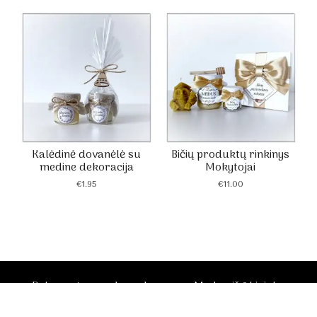
through
€1.80
Kalėdinė dovanėlė su
Bičių produktų rinkinys
medine dekoracija
Mokytojai
€
1.95
€
11.00
Dekoruotos medaus dovanos - Medus iš ūkininko
Scrol
Vaido Žvirblio bityno
to