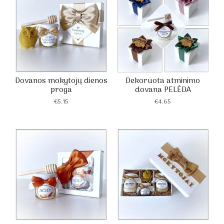
Dovanos mokytojų dienos
Dekoruota atminimo
proga
dovana PELĖDA
€
5.15
€
4.65