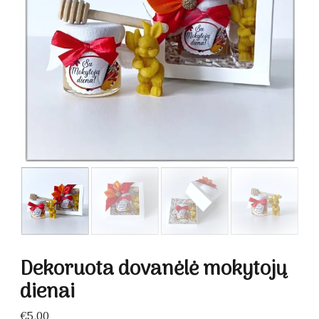
Dekoruota dovanėlė mokytojų
dienai
€
5.00